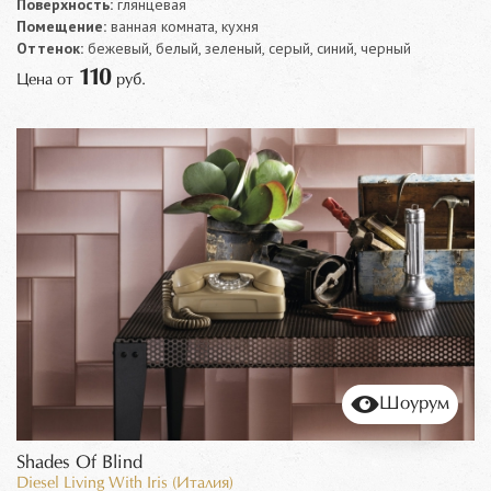
Поверхность:
глянцевая
Помещение:
ванная комната, кухня
Оттенок:
бежевый, белый, зеленый, серый, синий, черный
110
Цена от
руб.
Шоурум
Shades Of Blind
Diesel Living With Iris (Италия)