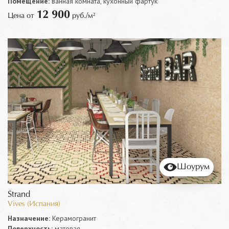
Помещение:
ванная комната, кухонный фартук
12 900
Цена от
руб./м²
Шоурум
Strand
Vives (Испания)
Назначение:
Керамогранит
Поверхность:
матовая