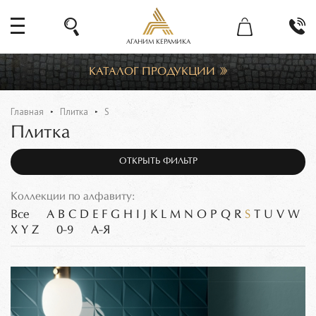
АГАНИМ КЕРАМИКА
КАТАЛОГ ПРОДУКЦИИ
Главная
Плитка
S
Плитка
ОТКРЫТЬ ФИЛЬТР
Коллекции по алфавиту:
Все
A
B
C
D
E
F
G
H
I
J
K
L
M
N
O
P
Q
R
S
T
U
V
W
X
Y
Z
0-9
А-Я