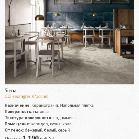
Siena
Coliseumgres (Россия)
Назначение:
Керамогранит, Напольная плитка
Поверхность:
матовая
Текстура поверхности:
под камень
Помещение:
коридор, кухня, холл
Оттенок:
бежевый, белый, серый
1 190
Цена от
руб./м²