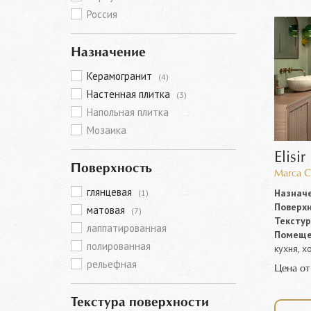
Россия
Назначение
Керамогранит
(4)
Настенная плитка
(3)
Напольная плитка
Мозаика
Elisir
Поверхность
Marca C
глянцевая
Назначе
(1)
Поверхн
матовая
(7)
Текстур
лаппатированная
Помеще
полированная
кухня, х
рельефная
Цена о
Текстура поверхности