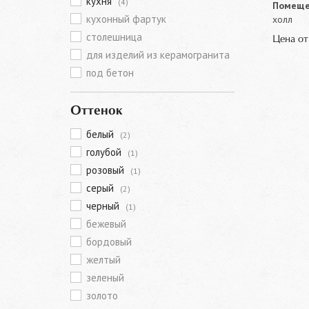
кухня
(4)
Помеще
кухонный фартук
холл
столешница
Цена о
для изделий из керамогранита
под бетон
Оттенок
белый
(2)
голубой
(1)
розовый
(1)
серый
(2)
черный
(1)
бежевый
бордовый
желтый
зеленый
золото