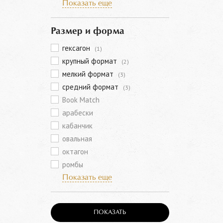
Показать еще
Размер и форма
гексагон
(1)
крупный формат
(2)
мелкий формат
(3)
средний формат
(3)
Book Match
арабески
кабанчик
овальная
октагон
ромбы
Показать еще
ПОКАЗАТЬ