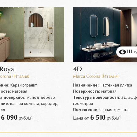
Шоу
 Royal
4D
orona (Италия)
Marca Corona (Италия)
ние:
Керамогранит
Назначение:
Настенная плитка
ость:
матовая
Поверхность:
матовая
а поверхности:
под дерево
Текстура поверхности:
3Д эффе
ние:
ванная комната, коридор,
геометрия
олл
Помещение:
ванная комната
6 090
6 510
т
руб./м²
Цена от
руб./м²