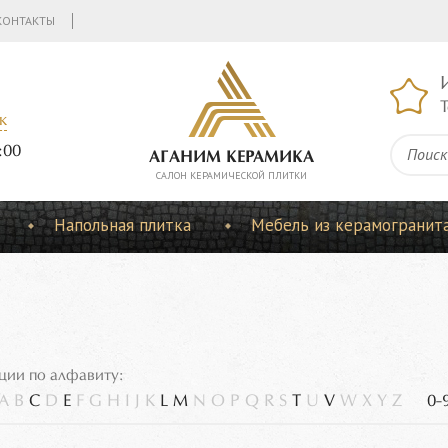
КОНТАКТЫ
Т
к
:00
АГАНИМ КЕРАМИКА
CАЛОН КЕРАМИЧЕСКОЙ ПЛИТКИ
Напольная плитка
Мебель из керамогранит
ции по алфавиту:
A
B
C
D
E
F
G
H
I
J
K
L
M
N
O
P
Q
R
S
T
U
V
W
X
Y
Z
0-