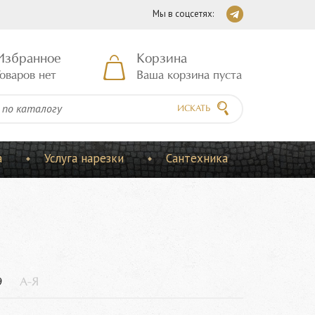
Мы в соцсетях:
Избранное
Корзина
оваров нет
Ваша корзина пуста
ИСКАТЬ
а
Услуга нарезки
Сантехника
9
А-Я