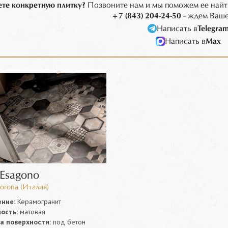
те конкретную плитку?
Позвоните нам и мы поможем ее найт
+7 (843) 204-24-50
- ждем Ваше
Написать в
Telegra
Написать в
Max
 Esagono
orona (Италия)
ние:
Керамогранит
ость:
матовая
а поверхности:
под бетон