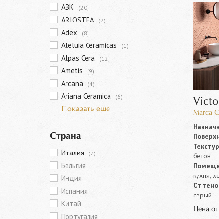
ABK
(20)
ARIOSTEA
(7)
Adex
(8)
Aleluia Ceramicas
(1)
Alpas Cera
(12)
Ametis
(9)
Arcana
(4)
Ariana Ceramica
(6)
Victo
Показать еще
Marca C
Назначе
Поверхн
Страна
Текстур
Италия
(7)
бетон
Бельгия
Помеще
кухня, х
Индия
Оттенок
Испания
серый
Китай
Цена о
Португалия