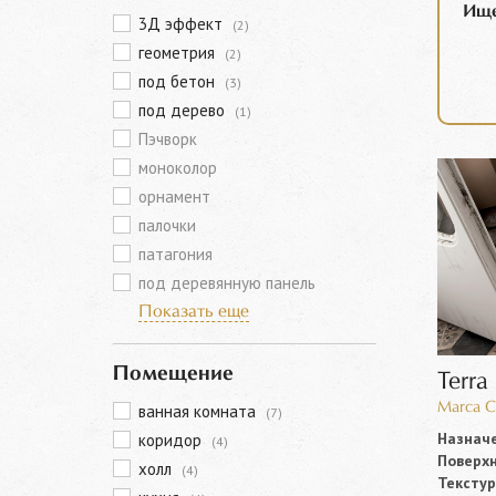
Ище
3Д эффект
(2)
геометрия
(2)
под бетон
(3)
под дерево
(1)
Пэчворк
моноколор
орнамент
палочки
патагония
под деревянную панель
Показать еще
Помещение
Terra
Marca C
ванная комната
(7)
Назначе
коридор
(4)
Поверхн
холл
(4)
Текстур