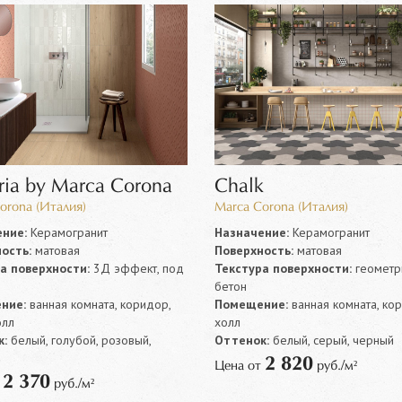
ria by Marca Corona
Chalk
orona (Италия)
Marca Corona (Италия)
ние:
Керамогранит
Назначение:
Керамогранит
ость:
матовая
Поверхность:
матовая
а поверхности:
3Д эффект, под
Текстура поверхности:
геометр
бетон
ние:
ванная комната, коридор,
Помещение:
ванная комната, ко
олл
холл
:
белый, голубой, розовый,
Оттенок:
белый, серый, черный
2 820
Цена от
руб./м²
2 370
т
руб./м²