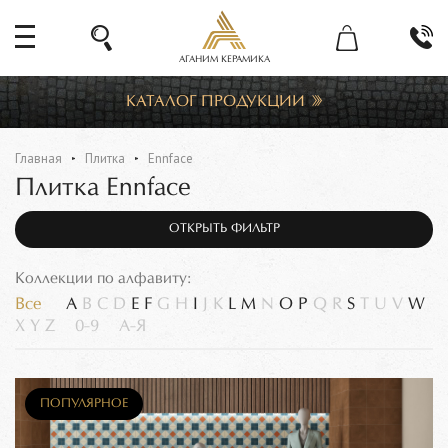
АГАНИМ КЕРАМИКА
КАТАЛОГ ПРОДУКЦИИ
Главная
Плитка
Ennface
Плитка Ennface
ОТКРЫТЬ ФИЛЬТР
Коллекции по алфавиту:
Все
A
B
C
D
E
F
G
H
I
J
K
L
M
N
O
P
Q
R
S
T
U
V
W
X
Y
Z
0-9
А-Я
ПОПУЛЯРНОЕ