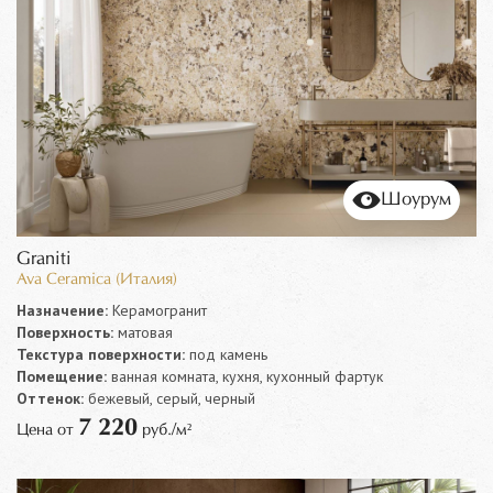
Шоурум
Graniti
Ava Ceramica (Италия)
Назначение:
Керамогранит
Поверхность:
матовая
Текстура поверхности:
под камень
Помещение:
ванная комната, кухня, кухонный фартук
Оттенок:
бежевый, серый, черный
7 220
Цена от
руб./м²