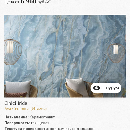
6 960
Цена от
руб./м²
Шоурум
Onici Iride
Ava Ceramica (Италия)
Назначение:
Керамогранит
Поверхность:
глянцевая
Текстура поверхности:
под камень, под мрамор