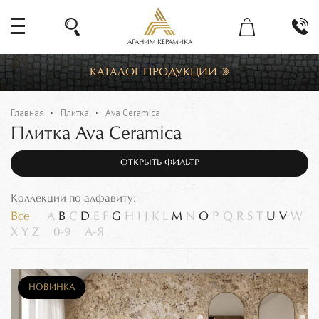
АГАНИМ КЕРАМИКА
КАТАЛОГ ПРОДУКЦИИ
Главная
Плитка
Ava Ceramica
Плитка Ava Ceramica
ОТКРЫТЬ ФИЛЬТР
Коллекции по алфавиту:
Все
A
B
C
D
E
F
G
H
I
J
K
L
M
N
O
P
Q
R
S
T
U
V
W
X
Y
Z
0-9
А-Я
НОВИНКА