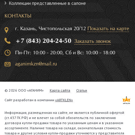
Коллекции представленные в салоне
КОНТАКТЫ
г. Казань, Чистопольская 20/12
Показать на карте
+7 (843) 204-24-50
Заказать звонок
Пн-Пт: 10:00 - 20:00, Сб и Вс: 10:00 - 18:00
aganimkzn@mail.ru
© 2026 ООО «АГАНИМ»
Карта сайта
Статьи
Сайт разработан в компании
«ARTKLEN»
Информация, размещенная на сайте, не является публичной офертой
(ст.437 ГК РФ) и не влечет за собой обязательств по заключению
договора купли-продажи товара по указанным ценам и в указанном
ассортименте. Наличие товара на складе, окончательная стоимость
товара и другие условия купли-продажи уточняются у представителя