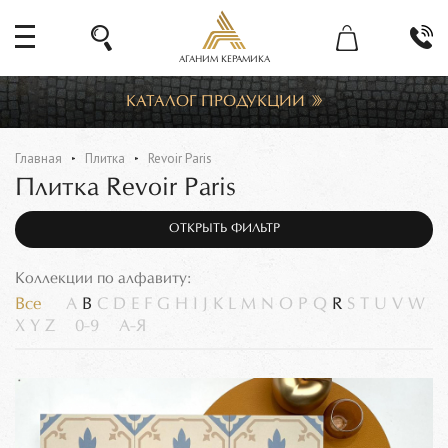
АГАНИМ КЕРАМИКА
КАТАЛОГ ПРОДУКЦИИ
Главная
Плитка
Revoir Paris
Плитка Revoir Paris
ОТКРЫТЬ ФИЛЬТР
Коллекции по алфавиту:
Все
A
B
C
D
E
F
G
H
I
J
K
L
M
N
O
P
Q
R
S
T
U
V
W
X
Y
Z
0-9
А-Я