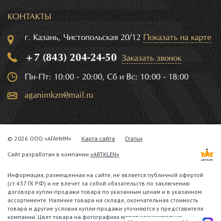
КОНТАКТЫ
г. Казань, Чистопольская 20/12
Показать на карте
+7 (843) 204-24-50
Заказать звонок
Пн-Пт: 10:00 - 20:00, Сб и Вс: 10:00 - 18:00
aganimkzn@mail.ru
© 2026 ООО «АГАНИМ»
Карта сайта
Статьи
Сайт разработан в компании
«ARTKLEN»
Информация, размещенная на сайте, не является публичной офертой
(ст.437 ГК РФ) и не влечет за собой обязательств по заключению
договора купли-продажи товара по указанным ценам и в указанном
ассортименте. Наличие товара на складе, окончательная стоимость
товара и другие условия купли-продажи уточняются у представителя
компании. Цвет товара на фотографиях может незначительно