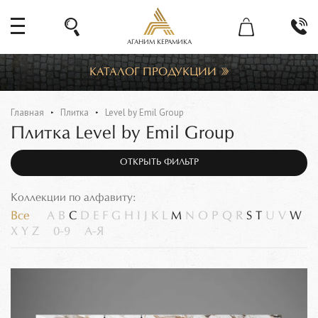
АГАНИМ КЕРАМИКА
КАТАЛОГ ПРОДУКЦИИ
Главная
Плитка
Level by Emil Group
Плитка Level by Emil Group
ОТКРЫТЬ ФИЛЬТР
Коллекции по алфавиту:
Все
A
B
C
D
E
F
G
H
I
J
K
L
M
N
O
P
Q
R
S
T
U
V
W
X
Y
Z
0-9
А-Я