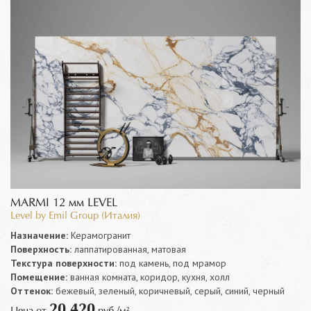
MARMI 12 мм LEVEL
Level by Emil Group (Италия)
Назначение:
Керамогранит
Поверхность:
лаппатированная, матовая
Текстура поверхности:
под камень, под мрамор
Помещение:
ванная комната, коридор, кухня, холл
Оттенок:
бежевый, зеленый, коричневый, серый, синий, черный
20 420
Цена от
руб./м²