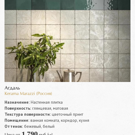
Агдаль
Kerama Marazzi (Россия)
Назначение:
Настенная плитка
Поверхность:
глянцевая, матовая
Текстура поверхности:
цветочный принт
Помещение:
ванная комната, коридор, кухня
Оттенок:
бежевый, белый
1 790
Цена от
руб./м²