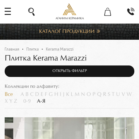
АГАНИМ КЕРАМИКА
КАТАЛОГ ПРОДУКЦИИ
Главная
Плитка
Kerama Marazzi
Плитка Kerama Marazzi
ОТКРЫТЬ ФИЛЬТР
Коллекции по алфавиту:
Все
A
B
C
D
E
F
G
H
I
J
K
L
M
N
O
P
Q
R
S
T
U
V
W
X
Y
Z
0-9
А-Я