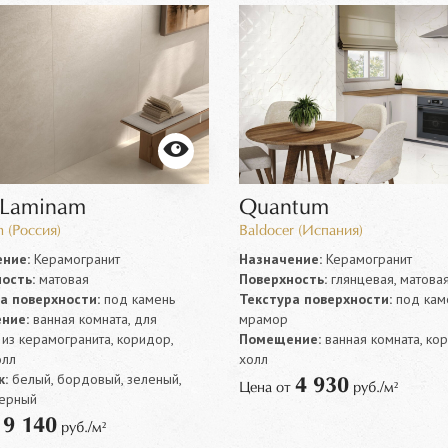
 Laminam
Quantum
 (Россия)
Baldocer (Испания)
ние:
Керамогранит
Назначение:
Керамогранит
ость:
матовая
Поверхность:
глянцевая, матова
а поверхности:
под камень
Текстура поверхности:
под каме
ние:
ванная комната, для
мрамор
из керамогранита, коридор,
Помещение:
ванная комната, ко
олл
холл
:
белый, бордовый, зеленый,
4 930
Цена от
руб./м²
черный
9 140
т
руб./м²