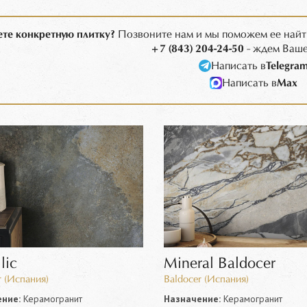
те конкретную плитку?
Позвоните нам и мы поможем ее найт
+7 (843) 204-24-50
- ждем Ваше
Написать в
Telegra
Написать в
Max
lic
Mineral Baldocer
r (Испания)
Baldocer (Испания)
ние:
Керамогранит
Назначение:
Керамогранит