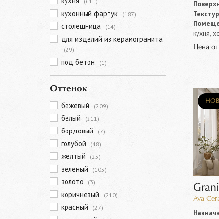
кухня
(611)
Поверхн
кухонный фартук
Текстур
(187)
Помеще
столешница
(14)
кухня, х
для изделий из керамогранита
Цена о
(29)
под бетон
(1)
Оттенок
НОВ
бежевый
(209)
белый
(211)
бордовый
(7)
голубой
(48)
желтый
(25)
зеленый
(105)
золото
(3)
Grani
коричневый
(210)
Ava Cer
красный
(27)
Назначе