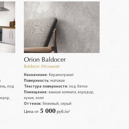
Orion Baldocer
Baldocer (Испания)
Назначение:
Керамогранит
я
Поверхность:
матовая
нь, под
Текстура поверхности:
под бетон
Помещение:
ванная комната, коридор,
ридор,
кухня, холл
Оттенок:
бежевый, серый
5 000
Цена от
руб./м²