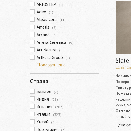
ARIOSTEA
(7)
Adex
(2)
Alpas Cera
(11)
Ametis
(9)
Arcana
(3)
Ariana Ceramica
(5)
Art Natura
(11)
Artkera Group
(1)
Slate
Показать еще
Laminam
Назначе
Поверхн
Страна
Текстур
Бельгия
(2)
Помеще
Индия
изделий 
(78)
кухня, х
Испания
(287)
Оттенок
Италия
(323)
серый, 
Китай
(3)
Цена о
Португалия
(2)