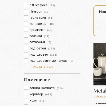
3Д эффект
(23)
Пэчворк
(29)
Ище
геометрия
(61)
моноколор
(48)
орнамент
(42)
палочки
(11)
патагония
(3)
под бетон
(133)
под дерево
(114)
под деревянную панель
(6)
Показать еще
Помещение
ванная комната
(566)
Metal
коридор
(695)
Baldoce
холл
(615)
Назначе