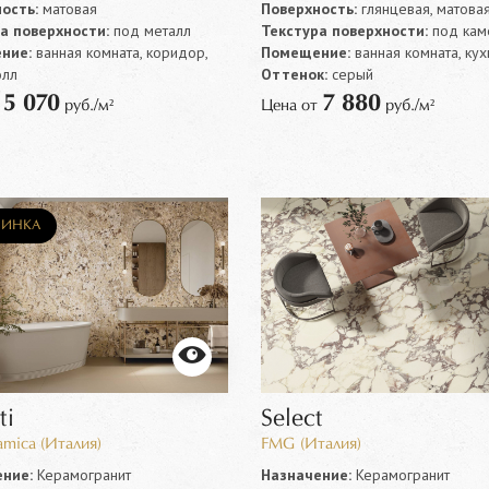
ость:
матовая
Поверхность:
глянцевая, матова
а поверхности:
под металл
Текстура поверхности:
под кам
ние:
ванная комната, коридор,
Помещение:
ванная комната, кух
олл
Оттенок:
серый
5 070
7 880
т
руб./м²
Цена от
руб./м²
ИНКА
ti
Select
amica (Италия)
FMG (Италия)
ние:
Керамогранит
Назначение:
Керамогранит