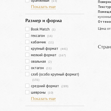
оранжевый
(13)
Поверхн
Текстур
Показать еще
Помеще
кухонны
Размер и форма
Оттенок
Book Match
Цена о
(1)
гексагон
(16)
кабанчик
(11)
Стран
крупный формат
(441)
мелкий формат
(167)
овальная
(2)
октагон
(11)
слэб (особо крупный формат)
(131)
средний формат
(289)
шевроны
(10)
Показать еще