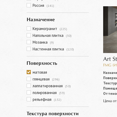
Россия
(141)
Назначение
Керамогранит
(225)
Напольная плитка
(30)
Мозаика
(9)
Настенная плитка
(120)
Art S
Поверхность
FMG (И
матовая
Назначе
Поверхн
глянцевая
(296)
Текстур
лаппатированная
(50)
Помеще
полированная
(59)
Оттенок
рельефная
(132)
Цена о
Текстура поверхности