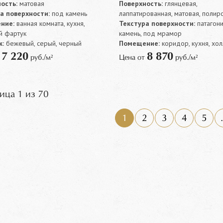
ость:
матовая
Поверхность:
глянцевая,
а поверхности:
под камень
лаппатированная, матовая, полир
ние:
ванная комната, кухня,
Текстура поверхности:
патагони
й фартук
камень, под мрамор
:
бежевый, серый, черный
Помещение:
коридор, кухня, хол
7 220
8 870
т
руб./м²
Цена от
руб./м²
ица 1 из 70
1
2
3
4
5
.