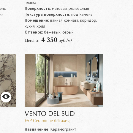
я
плитка
ень
Поверхность:
матовая, рельефная
ня
Текстура поверхности:
под камень
Помещение:
ванная комната, коридор,
кухня, холл
Оттенок:
бежевый, серый
4 350
Цена от
руб./м²
VENTO DEL SUD
FAP Ceramiche (Италия)
Назначение:
Керамогранит