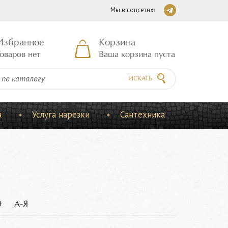
Мы в соцсетях:
Избранное
Корзина
оваров нет
Ваша корзина пуста
ИСКАТЬ
а
Услуга нарезки
Сантехника
9
А-Я