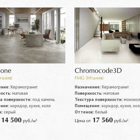
tone
Chromocode3D
талия)
FMG (Италия)
ние:
Керамогранит
Назначение:
Керамогранит
ость:
матовая
Поверхность:
матовая
а поверхности:
под камень
Текстура поверхности:
моноко
ние:
коридор, кухня, холл
Помещение:
коридор, кухня, хол
:
серый
Оттенок:
белый
14 500
17 560
т
руб./м²
Цена от
руб./м²