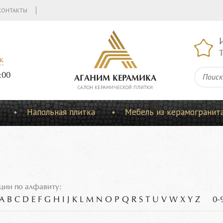
КОНТАКТЫ
Т
к
:00
АГАНИМ КЕРАМИКА
CАЛОН КЕРАМИЧЕСКОЙ ПЛИТКИ
Напольная плитка
Мебель из керамогранит
ции по алфавиту:
A
B
C
D
E
F
G
H
I
J
K
L
M
N
O
P
Q
R
S
T
U
V
W
X
Y
Z
0-