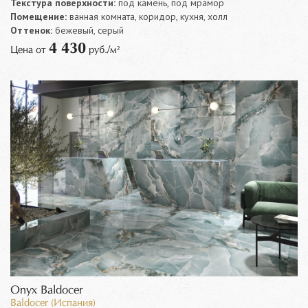
Текстура поверхности:
под камень, под мрамор
Помещение:
ванная комната, коридор, кухня, холл
Оттенок:
бежевый, серый
4 430
Цена от
руб./м²
Onyx Baldocer
Baldocer (Испания)