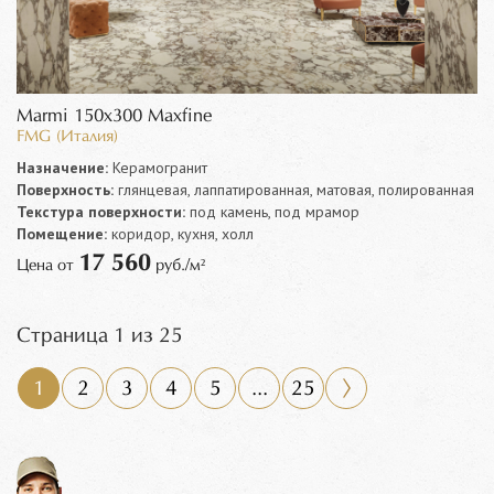
Marmi 150x300 Maxfine
FMG (Италия)
Назначение:
Керамогранит
Поверхность:
глянцевая, лаппатированная, матовая, полированная
Текстура поверхности:
под камень, под мрамор
Помещение:
коридор, кухня, холл
17 560
Цена от
руб./м²
Страница 1 из 25
1
2
3
4
5
...
25