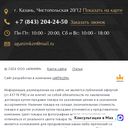
г. Казань, Чистопольская 20/12
Показать на карте
+7 (843) 204-24-50
Заказать звонок
Пн-Пт: 10:00 - 20:00, Сб и Вс: 10:00 - 18:00
aganimkzn@mail.ru
© 2026 ООО «АГАНИМ»
Карта сайта
Статьи
Сайт разработан в компании
«ARTKLEN»
Информация, размещенная на сайте, не является публичной офертой
(ст.437 ГК РФ) и не влечет за собой обязательств по заключению
договора купли-продажи товара по указанным ценам и в указанном
ассортименте. Наличие товара на складе, окончательная стоимость
товара и другие условия купли-продажи уточняются у представителя
компании. Цвет товара на фотографиях может незначительно
Консультация в Max
отличаться от реального цвета товара. Указанное обстоятельство не
является основанием для предъявления каких-либо претензий со