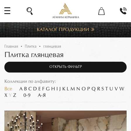
АГАНИМ КЕРАМИКА
КАТАЛОГ ПРОДУКЦИИ
Главная
Плитка
глянцевая
Плитка глянцевая
ОТКРЫТЬ ФИЛЬТР
Коллекции по алфавиту:
Все
A
B
C
D
E
F
G
H
I
J
K
L
M
N
O
P
Q
R
S
T
U
V
W
X
Y
Z
0-9
А-Я