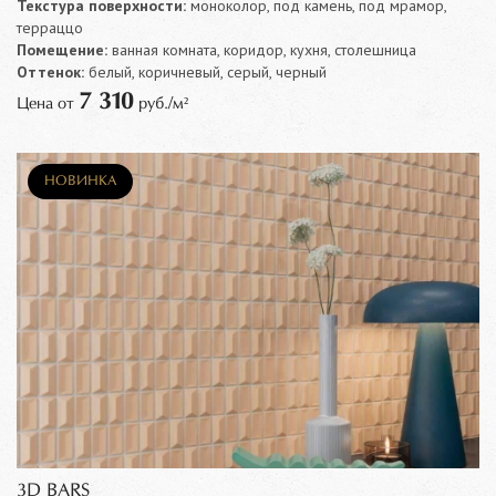
Текстура поверхности:
моноколор, под камень, под мрамор,
терраццо
Помещение:
ванная комната, коридор, кухня, столешница
Оттенок:
белый, коричневый, серый, черный
7 310
Цена от
руб./м²
НОВИНКА
3D BARS