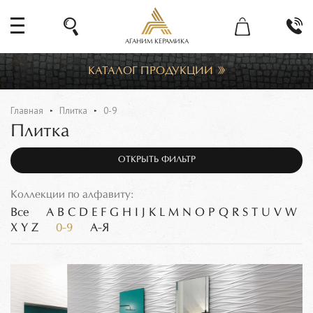
АГАНИМ КЕРАМИКА
КАТАЛОГ ПРОДУКЦИИ
Главная
Плитка
0-9
Плитка
ОТКРЫТЬ ФИЛЬТР
Коллекции по алфавиту:
Все
A
B
C
D
E
F
G
H
I
J
K
L
M
N
O
P
Q
R
S
T
U
V
W
X
Y
Z
0-9
А-Я