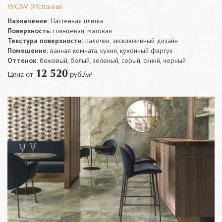
WOW (Испания)
Назначение:
Настенная плитка
Поверхность:
глянцевая, матовая
Текстура поверхности:
палочки, эксклюзивный дизайн
Помещение:
ванная комната, кухня, кухонный фартук
Оттенок:
бежевый, белый, зеленый, серый, синий, черный
12 520
Цена от
руб./м²