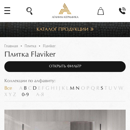
АГАНИМ КЕРАМИКА
КАТАЛОГ ПРОДУКЦИИ
Главная
Плитка
Flaviker
Плитка Flaviker
ОТКРЫТЬ ФИЛЬТР
Коллекции по алфавиту:
Все
A
B
C
D
E
F
G
H
I
J
K
L
M
N
O
P
Q
R
S
T
U
V
W
X
Y
Z
0-9
А-Я