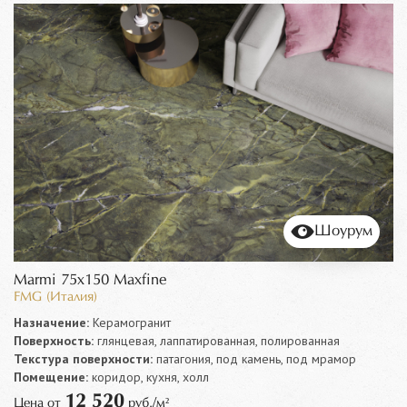
Шоурум
Marmi 75x150 Maxfine
FMG (Италия)
Назначение:
Керамогранит
Поверхность:
глянцевая, лаппатированная, полированная
Текстура поверхности:
патагония, под камень, под мрамор
Помещение:
коридор, кухня, холл
12 520
Цена от
руб./м²