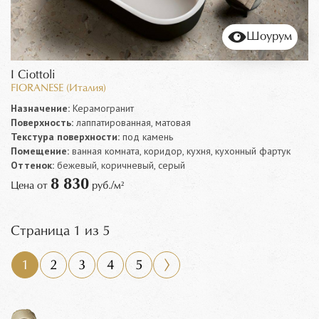
Шоурум
I Ciottoli
FIORANESE (Италия)
Назначение:
Керамогранит
Поверхность:
лаппатированная, матовая
Текстура поверхности:
под камень
Помещение:
ванная комната, коридор, кухня, кухонный фартук
Оттенок:
бежевый, коричневый, серый
8 830
Цена от
руб./м²
Страница 1 из 5
1
2
3
4
5