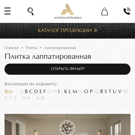
АГАНИМ КЕРАМИКА
КАТАЛОГ ПРОДУКЦИИ
Главная
Плитка
лаппатированная
Плитка лаппатированная
ОТКРЫТЬ ФИЛЬТР
Коллекции по алфавиту:
Все
A
B
C
D
E
F
G
H
I
J
K
L
M
N
O
P
Q
R
S
T
U
V
W
X
Y
Z
0-9
А-Я