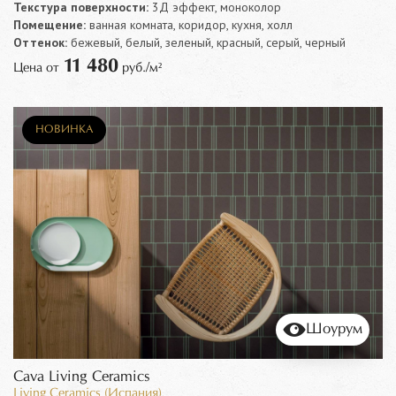
Текстура поверхности:
3Д эффект, моноколор
Помещение:
ванная комната, коридор, кухня, холл
Оттенок:
бежевый, белый, зеленый, красный, серый, черный
11 480
Цена от
руб./м²
НОВИНКА
Шоурум
Cava Living Ceramics
Living Ceramics (Испания)