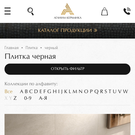
АГАНИМ КЕРАМИКА
КАТАЛОГ ПРОДУКЦИИ
Главная
Плитка
черный
Плитка черная
ОТКРЫТЬ ФИЛЬТР
Коллекции по алфавиту:
Все
A
B
C
D
E
F
G
H
I
J
K
L
M
N
O
P
Q
R
S
T
U
V
W
X
Y
Z
0-9
А-Я