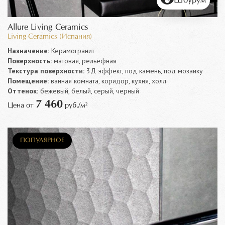
Шоурум
Allure Living Ceramics
Living Ceramics (Испания)
Назначение:
Керамогранит
Поверхность:
матовая, рельефная
Текстура поверхности:
3Д эффект, под камень, под мозаику
Помещение:
ванная комната, коридор, кухня, холл
Оттенок:
бежевый, белый, серый, черный
7 460
Цена от
руб./м²
НОВИНКА
ПОПУЛЯРНОЕ