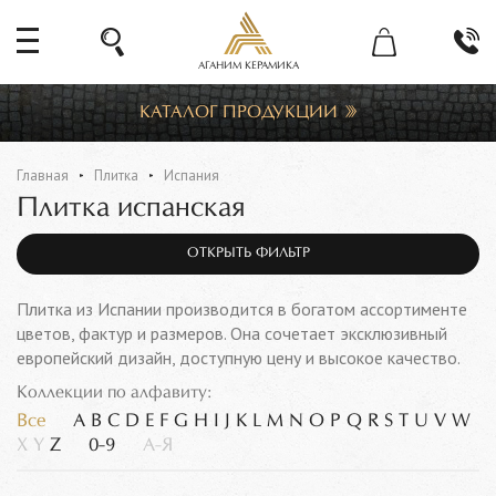
АГАНИМ КЕРАМИКА
КАТАЛОГ ПРОДУКЦИИ
Главная
Плитка
Испания
Плитка испанская
ОТКРЫТЬ ФИЛЬТР
Плитка из Испании производится в богатом ассортименте
цветов, фактур и размеров. Она сочетает эксклюзивный
европейский дизайн, доступную цену и высокое качество.
Коллекции по алфавиту:
Все
A
B
C
D
E
F
G
H
I
J
K
L
M
N
O
P
Q
R
S
T
U
V
W
X
Y
Z
0-9
А-Я