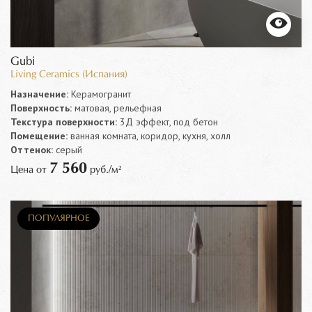
Gubi
Living Ceramics (Испания)
Назначение:
Керамогранит
Поверхность:
матовая, рельефная
Текстура поверхности:
3Д эффект, под бетон
Помещение:
ванная комната, коридор, кухня, холл
Оттенок:
серый
7 560
Цена от
руб./м²
НОВИНКА
ПОПУЛЯРНОЕ