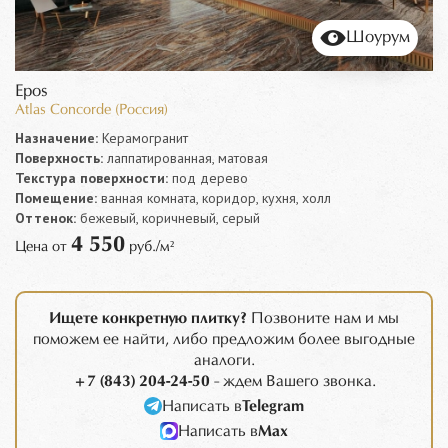
Шоурум
Epos
Atlas Concorde (Россия)
Назначение:
Керамогранит
Поверхность:
лаппатированная, матовая
Текстура поверхности:
под дерево
Помещение:
ванная комната, коридор, кухня, холл
Оттенок:
бежевый, коричневый, серый
4 550
Цена от
руб./м²
Ищете конкретную плитку?
Позвоните нам и мы
поможем ее найти, либо предложим более выгодные
аналоги.
+7 (843) 204-24-50
- ждем Вашего звонка.
Написать в
Telegram
Написать в
Max