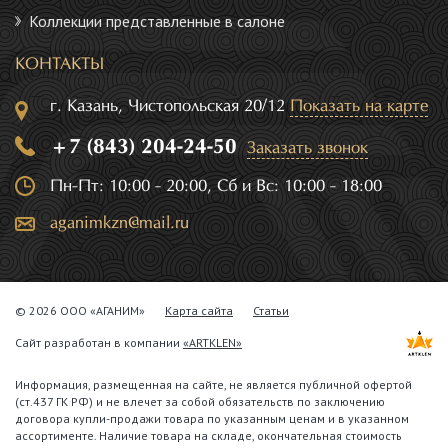
Коллекции представленные в салоне
КОНТАКТЫ
г. Казань, Чистопольская 20/12
Показать на карте
+7 (843) 204-24-50
Заказать звонок
Пн-Пт: 10:00 - 20:00, Сб и Вс: 10:00 - 18:00
aganimkzn@mail.ru
© 2026 ООО «АГАНИМ»
Карта сайта
Статьи
Сайт разработан в компании
«ARTKLEN»
Информация, размещенная на сайте, не является публичной офертой
(ст.437 ГК РФ) и не влечет за собой обязательств по заключению
договора купли-продажи товара по указанным ценам и в указанном
ассортименте. Наличие товара на складе, окончательная стоимость