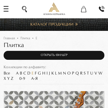
АГАНИМ КЕРАМИКА
КАТАЛОГ ПРОДУКЦИИ
Главная
Плитка
E
Плитка
ОТКРЫТЬ ФИЛЬТР
Коллекции по алфавиту:
Все
A
B
C
D
E
F
G
H
I
J
K
L
M
N
O
P
Q
R
S
T
U
V
W
X
Y
Z
0-9
А-Я