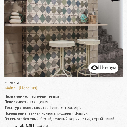
Шоурум
Esenzia
Mainzu (Испания)
Назначение:
Настенная плитка
Поверхность:
глянцевая
Текстура поверхности:
Пэчворк, геометрия
Помещение:
ванная комната, кухонный фартук
Оттенок:
бежевый, белый, зеленый, коричневый, серый, синий
4 610
Цена от
руб./м²