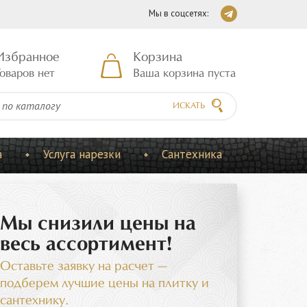
Мы в соцсетях:
Избранное
Корзина
оваров нет
Ваша корзина пуста
ИСКАТЬ
а
Услуга нарезки
Сантехника
АКЦИЯ ITALON 2026
Получите скидку от 10 до 15% на
керамогранит фабрики Italon.
БОЛЬШОЙ ВЫБОР СОВРЕМЕННЫХ КОЛЛЕКЦИЙ