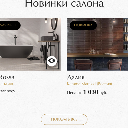
Новинки салона
ИНКА
УЛЯРНОЕ
НОВИНКА
Rossa
Далия
Индия)
Kerama Marazzi (Россия)
 запросу
1 030
Цена от
руб.
ПОКАЗАТЬ ВСЕ