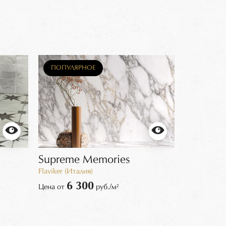
ПОПУЛЯРНОЕ
ПОПУЛЯ
Supreme Memories
SPIKE B
Flaviker (Италия)
WOW (Испа
6 300
11
Цена от
руб./м²
Цена от