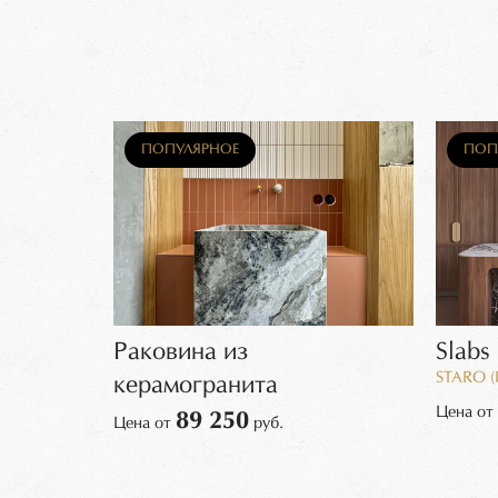
ПОПУЛЯРНОЕ
ПОП
hed 6мм
Раковина из
Slabs
STARO (
керамогранита
Цена от
89 250
Цена от
руб.