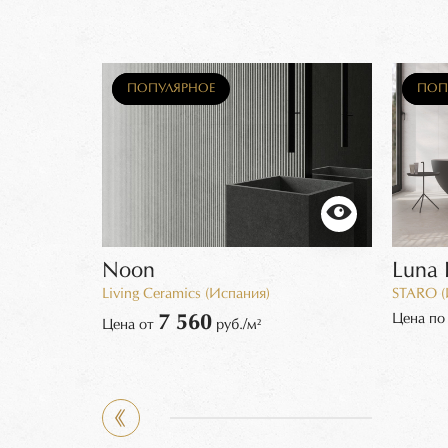
НОВИНКА
ПОПУЛЯРНОЕ
НОВ
ПОП
Noon
Luna 
Living Ceramics (Испания)
STARO (
Цена по
7 560
Цена от
руб./м²