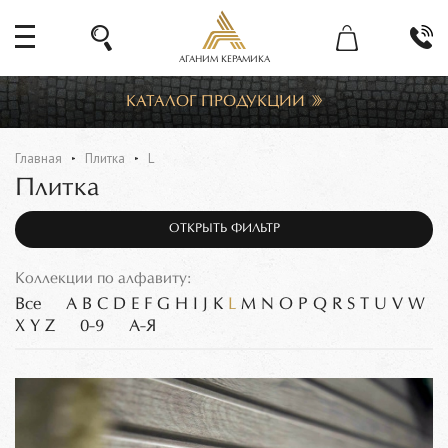
АГАНИМ КЕРАМИКА
КАТАЛОГ ПРОДУКЦИИ
Главная
Плитка
L
Плитка
ОТКРЫТЬ ФИЛЬТР
Коллекции по алфавиту:
Все
A
B
C
D
E
F
G
H
I
J
K
L
M
N
O
P
Q
R
S
T
U
V
W
X
Y
Z
0-9
А-Я