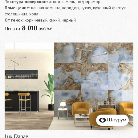
Текстура поверхности:
под камень, под мрамор
Помещение:
ванная комната, коридор, кухня, кухонный фартук,
столешница, холл
Оттенок:
коричневый, синий, черный
8 010
Цена от
руб./м²
Шоурум
Lux Danae