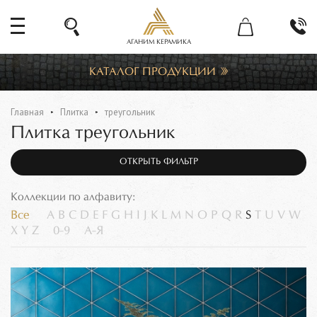
АГАНИМ КЕРАМИКА
КАТАЛОГ ПРОДУКЦИИ
Главная
Плитка
треугольник
Плитка треугольник
ОТКРЫТЬ ФИЛЬТР
Коллекции по алфавиту:
Все
A
B
C
D
E
F
G
H
I
J
K
L
M
N
O
P
Q
R
S
T
U
V
W
X
Y
Z
0-9
А-Я