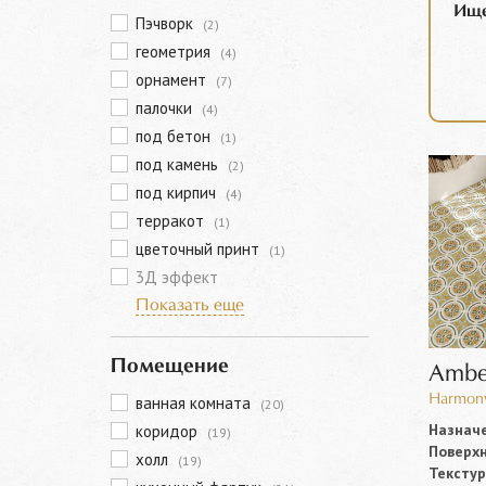
Ище
Пэчворк
(2)
геометрия
(4)
орнамент
(7)
палочки
(4)
под бетон
(1)
под камень
(2)
под кирпич
(4)
терракот
(1)
цветочный принт
(1)
3Д эффект
Показать еще
Помещение
Ambe
Harmony
ванная комната
(20)
Назначе
коридор
(19)
Поверхн
холл
(19)
Текстур