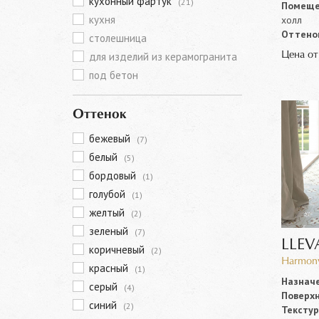
кухонный фартук
(21)
Помеще
кухня
холл
Оттенок
столешница
для изделий из керамогранита
Цена о
под бетон
Оттенок
бежевый
(7)
белый
(5)
бордовый
(1)
голубой
(1)
желтый
(2)
зеленый
(7)
LLEV
коричневый
(2)
Harmony
красный
(1)
Назначе
серый
(4)
Поверхн
синий
(2)
Текстур