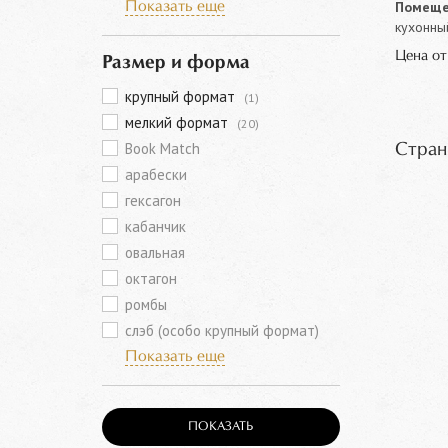
Помеще
Показать еще
кухонны
Цена о
Размер и форма
крупный формат
(1)
мелкий формат
(20)
Book Match
Стран
арабески
гексагон
кабанчик
овальная
октагон
ромбы
слэб (особо крупный формат)
Показать еще
ПОКАЗАТЬ