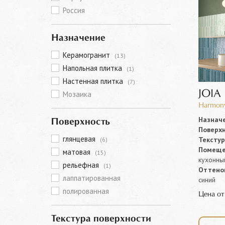
Россия
Назначение
Керамогранит
(13)
Напольная плитка
(1)
Настенная плитка
(7)
JOIA
Мозаика
Harmony
Назначе
Поверхность
Поверхн
глянцевая
Текстур
(6)
Помеще
матовая
(15)
кухонны
рельефная
(1)
Оттенок
лаппатированная
синий
полированная
Цена о
Текстура поверхности