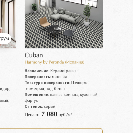
рум
Cuban
Harmony by Peronda (Испания)
Назначение:
Керамогранит
Поверхность:
матовая
Текстура поверхности:
Пэчворк,
ридор,
геометрия, под бетон
Помещение:
ванная комната, кухонный
овый,
фартук
Оттенок:
серый
7 080
Цена от
руб./м²