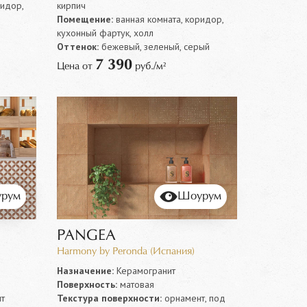
ридор,
кирпич
Помещение:
ванная комната, коридор,
кухонный фартук, холл
Оттенок:
бежевый, зеленый, серый
7 390
Цена от
руб./м²
рум
Шоурум
PANGEA
Harmony by Peronda (Испания)
Назначение:
Керамогранит
Поверхность:
матовая
т
Текстура поверхности:
орнамент, под