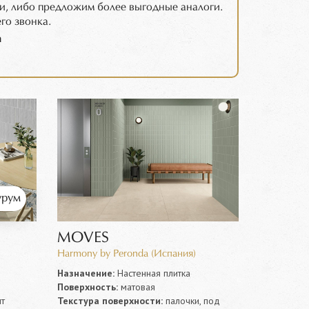
и, либо предложим более выгодные аналоги.
го звонка.
m
рум
MOVES
Harmony by Peronda (Испания)
Назначение:
Настенная плитка
Поверхность:
матовая
т
Текстура поверхности:
палочки, под