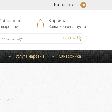
Мы в соцсетях:
Избранное
Корзина
оваров нет
Ваша корзина пуста
ИСКАТЬ
а
Услуга нарезки
Сантехника
9
А-Я