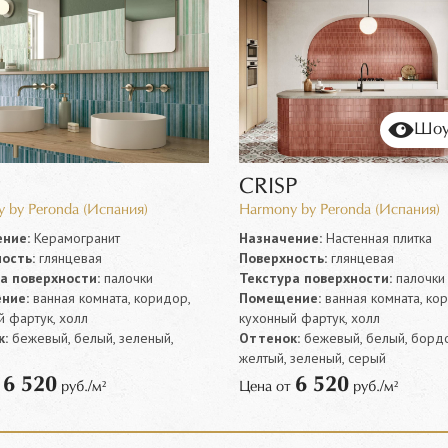
Шоу
CRISP
 by Peronda (Испания)
Harmony by Peronda (Испания)
ние:
Керамогранит
Назначение:
Настенная плитка
ость:
глянцевая
Поверхность:
глянцевая
а поверхности:
палочки
Текстура поверхности:
палочки
ние:
ванная комната, коридор,
Помещение:
ванная комната, ко
й фартук, холл
кухонный фартук, холл
:
бежевый, белый, зеленый,
Оттенок:
бежевый, белый, борд
желтый, зеленый, серый
6 520
6 520
т
руб./м²
Цена от
руб./м²