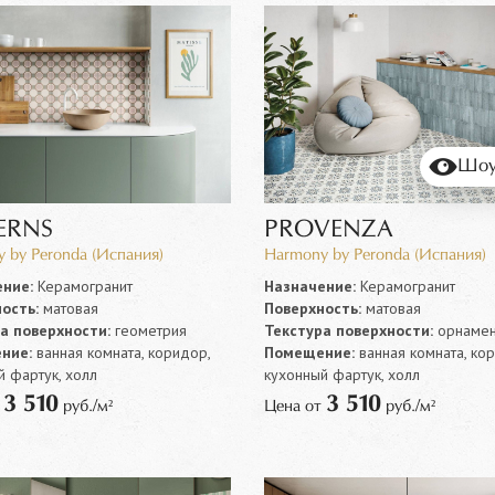
Шоу
ERNS
PROVENZA
 by Peronda (Испания)
Harmony by Peronda (Испания)
ние:
Керамогранит
Назначение:
Керамогранит
ость:
матовая
Поверхность:
матовая
а поверхности:
геометрия
Текстура поверхности:
орнамен
ние:
ванная комната, коридор,
Помещение:
ванная комната, ко
й фартук, холл
кухонный фартук, холл
3 510
3 510
т
руб./м²
Цена от
руб./м²