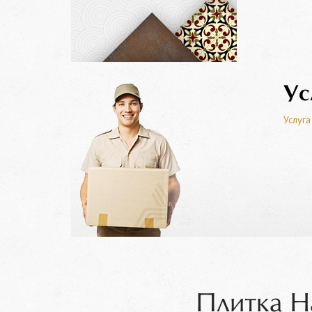
Ус
Услуга
Плитка H