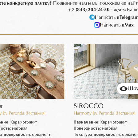
те конкретную плитку?
Позвоните нам и мы поможем ее найт
+7 (843) 204-24-50
- ждем Ваше
Написать в
Telegra
Написать в
Max
Шоу
r
SIROCCO
 by Peronda (Испания)
Harmony by Peronda (Испания)
ние:
Керамогранит
Назначение:
Керамогранит
ость:
матовая
Поверхность:
матовая
а поверхности:
орнамент
Текстура поверхности:
орнамен