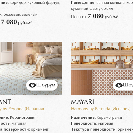
ние:
коридор, кухонный фартук,
Помещение:
ванная комната, ко
кухонный фартук, холл
:
бежевый, зеленый
7 080
Цена от
руб./м²
7 080
т
руб./м²
Шоурум
Шоу
ANT
MAYARI
 by Peronda (Испания)
Harmony by Peronda (Испания)
ние:
Керамогранит
Назначение:
Керамогранит
ость:
матовая
Поверхность:
матовая
а поверхности:
орнамент
Текстура поверхности:
орнамен