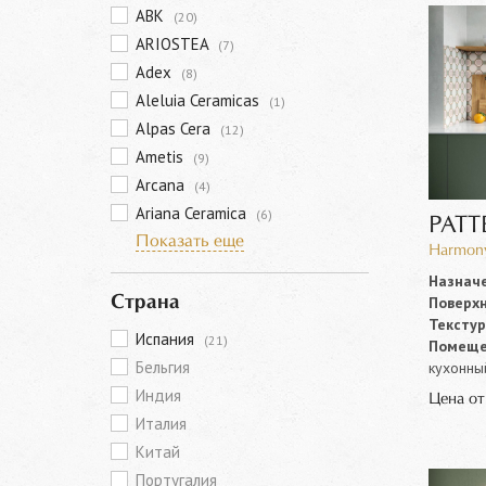
ABK
(20)
ARIOSTEA
(7)
Adex
(8)
Aleluia Ceramicas
(1)
Alpas Cera
(12)
Ametis
(9)
Arcana
(4)
Ariana Ceramica
(6)
PATT
Показать еще
Harmony
Назначе
Поверхн
Страна
Текстур
Испания
(21)
Помеще
Бельгия
кухонны
Индия
Цена о
Италия
Китай
Португалия