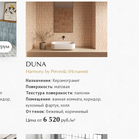
рум
DUNA
Harmony by Peronda (Испания)
Назначение:
Керамогранит
Поверхность:
матовая
т
Текстура поверхности:
палочки
ридор,
Помещение:
ванная комната, коридор,
кухонный фартук, холл
Оттенок:
бежевый, коричневый
6 520
Цена от
руб./м²