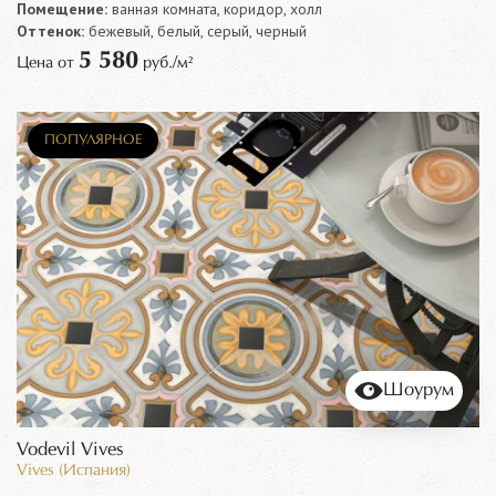
Помещение:
ванная комната, коридор, холл
Оттенок:
бежевый, белый, серый, черный
5 580
Цена от
руб./м²
ПОПУЛЯРНОЕ
Шоурум
Vodevil Vives
Vives (Испания)