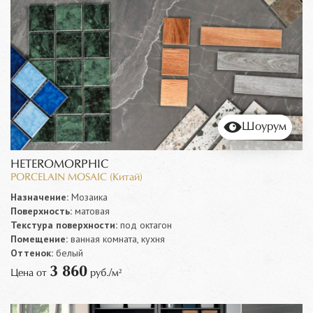
Шоурум
HETEROMORPHIC
PORCELAIN MOSAIC (Китай)
Назначение:
Мозаика
Поверхность:
матовая
Текстура поверхности:
под октагон
Помещение:
ванная комната, кухня
Оттенок:
белый
3 860
Цена от
руб./м²