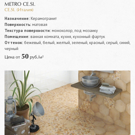
METRO CE.SI.
CE.SI. (Италия)
Назначение:
Керамогранит
Поверхность:
матовая
Текстура поверхности:
моноколор, под мозаику
Помещение:
ванная комната, кухня, кухонный фартук
Оттенок:
бежевый, белый, желтый, зеленый, красный, серый, синий,
черный
50
Цена от
руб./м²