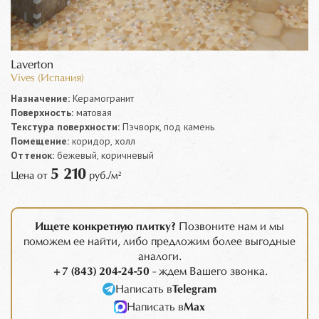
Laverton
Vives (Испания)
Назначение:
Керамогранит
Поверхность:
матовая
Текстура поверхности:
Пэчворк, под камень
Помещение:
коридор, холл
Оттенок:
бежевый, коричневый
5 210
Цена от
руб./м²
Ищете конкретную плитку?
Позвоните нам и мы
поможем ее найти, либо предложим более выгодные
аналоги.
+7 (843) 204-24-50
- ждем Вашего звонка.
Написать в
Telegram
Написать в
Max