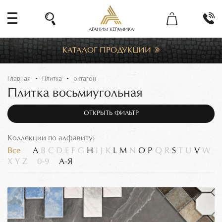
АГАНИМ КЕРАМИКА
КАТАЛОГ ПРОДУКЦИИ
Главная
Плитка
октагон
Плитка восьмиугольная
ОТКРЫТЬ ФИЛЬТР
Коллекции по алфавиту:
Все
A
B
C
D
E
F
G
H
I
J
K
L
M
N
O
P
Q
R
S
T
U
V
W
X
Y
Z
0-9
А-Я