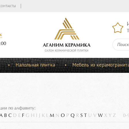
КОНТАКТЫ
Т
к
:00
АГАНИМ КЕРАМИКА
CАЛОН КЕРАМИЧЕСКОЙ ПЛИТКИ
Напольная плитка
Мебель из керамогранит
ции по алфавиту:
A
B
C
D
E
F
G
H
I
J
K
L
M
N
O
P
Q
R
S
T
U
V
W
X
Y
Z
0-