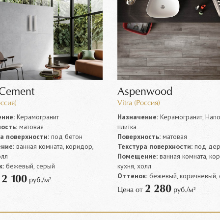
eCement
Aspenwood
оссия)
Vitra (Россия)
ние:
Керамогранит
Назначение:
Керамогранит, Напо
ость:
матовая
плитка
а поверхности:
под бетон
Поверхность:
матовая
ние:
ванная комната, коридор,
Текстура поверхности:
под дер
олл
Помещение:
ванная комната, ко
:
бежевый, серый
кухня, холл
Оттенок:
бежевый, коричневый,
2 100
т
руб./м²
2 280
Цена от
руб./м²