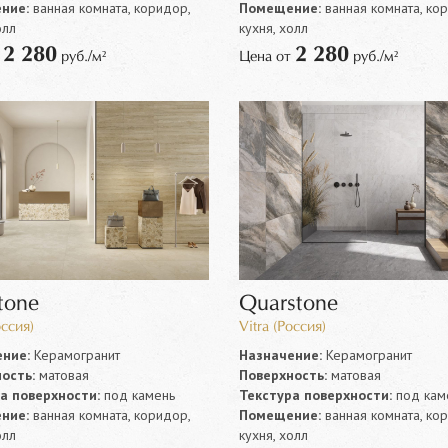
ние:
ванная комната, коридор,
Помещение:
ванная комната, ко
олл
кухня, холл
2 280
2 280
т
руб./м²
Цена от
руб./м²
tone
Quarstone
оссия)
Vitra (Россия)
ние:
Керамогранит
Назначение:
Керамогранит
ость:
матовая
Поверхность:
матовая
а поверхности:
под камень
Текстура поверхности:
под кам
ние:
ванная комната, коридор,
Помещение:
ванная комната, ко
олл
кухня, холл