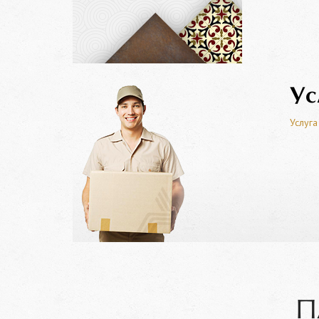
Ус
Услуга
П