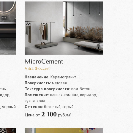
MicroCement
Vitra (Россия)
Назначение:
Керамогранит
Поверхность:
матовая
ень
Текстура поверхности:
под бетон
ридор,
Помещение:
ванная комната, коридор,
кухня, холл
, черный
Оттенок:
бежевый, серый
2 100
Цена от
руб./м²