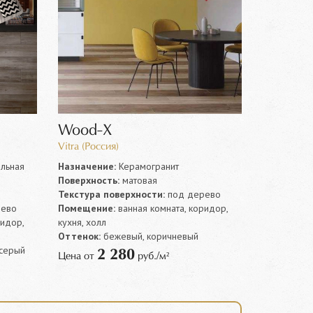
Wood-X
Vitra (Россия)
льная
Назначение:
Керамогранит
Поверхность:
матовая
Текстура поверхности:
под дерево
ево
Помещение:
ванная комната, коридор,
ридор,
кухня, холл
Оттенок:
бежевый, коричневый
 серый
2 280
Цена от
руб./м²