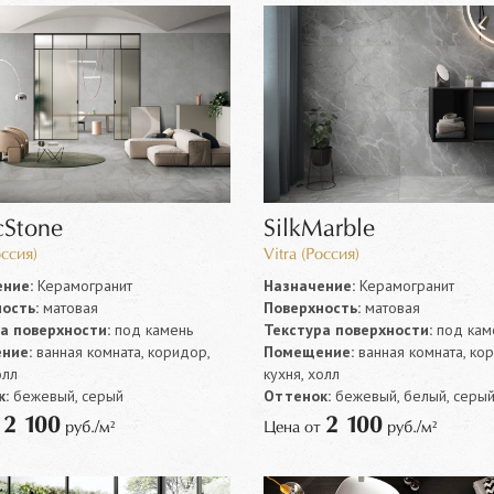
cStone
SilkMarble
оссия)
Vitra (Россия)
ние:
Керамогранит
Назначение:
Керамогранит
ость:
матовая
Поверхность:
матовая
а поверхности:
под камень
Текстура поверхности:
под кам
ние:
ванная комната, коридор,
Помещение:
ванная комната, ко
олл
кухня, холл
:
бежевый, серый
Оттенок:
бежевый, белый, серый
2 100
2 100
т
руб./м²
Цена от
руб./м²