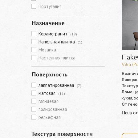
Португалия
Назначение
Керамогранит
(18)
Напольная плитка
(1)
Мозаика
Flak
Настенная плитка
Vitra (Р
Назначе
Поверхность
Поверхн
лаппатированная
Текстур
(7)
Помеще
матовая
(11)
кухня, х
глянцевая
Оттенок
полированная
Цена о
рельефная
Текстура поверхности