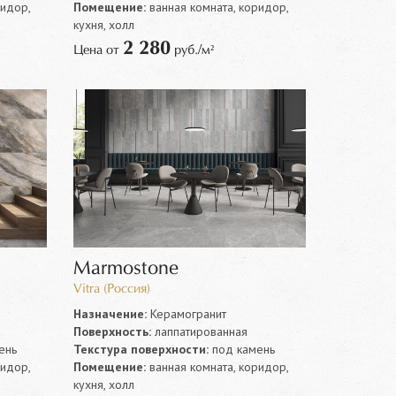
ридор,
Помещение:
ванная комната, коридор,
кухня, холл
2 280
Цена от
руб./м²
Marmostone
Vitra (Россия)
Назначение:
Керамогранит
Поверхность:
лаппатированная
ень
Текстура поверхности:
под камень
ридор,
Помещение:
ванная комната, коридор,
кухня, холл