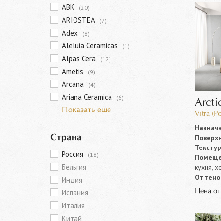
ABK
(20)
ARIOSTEA
(7)
Adex
(8)
Aleluia Ceramicas
(1)
Alpas Cera
(12)
Ametis
(9)
Arcana
(4)
Ariana Ceramica
(6)
Arcti
Показать еще
Vitra (Р
Назначе
Поверхн
Страна
Текстур
Россия
(18)
Помеще
Бельгия
кухня, х
Оттенок
Индия
Цена о
Испания
Италия
Китай