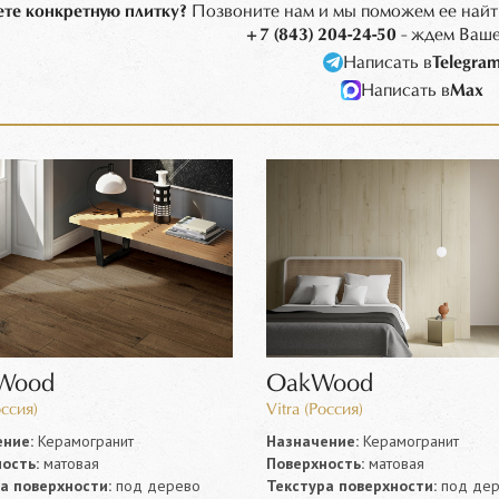
те конкретную плитку?
Позвоните нам и мы поможем ее найт
+7 (843) 204-24-50
- ждем Ваше
Написать в
Telegra
Написать в
Max
tWood
OakWood
оссия)
Vitra (Россия)
ние:
Керамогранит
Назначение:
Керамогранит
ость:
матовая
Поверхность:
матовая
а поверхности:
под дерево
Текстура поверхности:
под дер