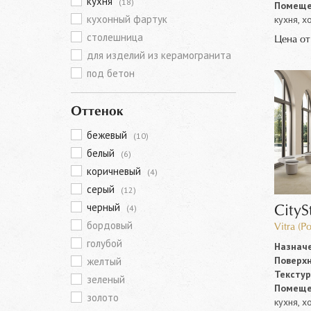
кухня
(18)
Помеще
кухонный фартук
кухня, х
столешница
Цена о
для изделий из керамогранита
под бетон
Оттенок
бежевый
(10)
белый
(6)
коричневый
(4)
серый
(12)
черный
(4)
CityS
бордовый
Vitra (Р
голубой
Назначе
Поверхн
желтый
Текстур
зеленый
Помеще
золото
кухня, х