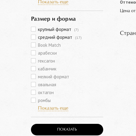
Оттенок
Показать еще
Цена о
Размер и форма
крупный формат
(7)
Стран
средний формат
(17)
Book Match
арабески
гексагон
кабанчик
мелкий формат
овальная
октагон
ромбы
Показать еще
ПОКАЗАТЬ