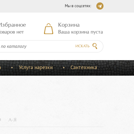
Мы в соцсетях:
Избранное
Корзина
оваров нет
Ваша корзина пуста
ИСКАТЬ
а
Услуга нарезки
Сантехника
9
А-Я