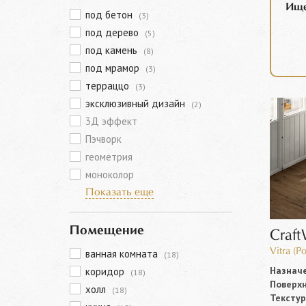
Ище
под бетон
(3)
под дерево
(5)
под камень
(8)
под мрамор
(3)
терраццо
(3)
эксклюзивный дизайн
(2)
3Д эффект
Пэчворк
геометрия
моноколор
Показать еще
Помещение
Craf
Vitra (Р
ванная комната
(18)
Назначе
коридор
(18)
Поверхн
холл
(18)
Текстур