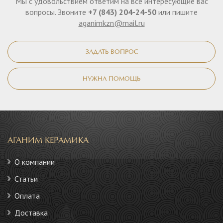
Мы с удовольствием ответим на все интересующие вас
вопросы. Звоните
+7 (843) 204-24-50
или пишите
aganimkzn@mail.ru
ЗАДАТЬ ВОПРОС
НУЖНА ПОМОЩЬ
АГАНИМ КЕРАМИКА
О компании
Статьи
Оплата
Доставка