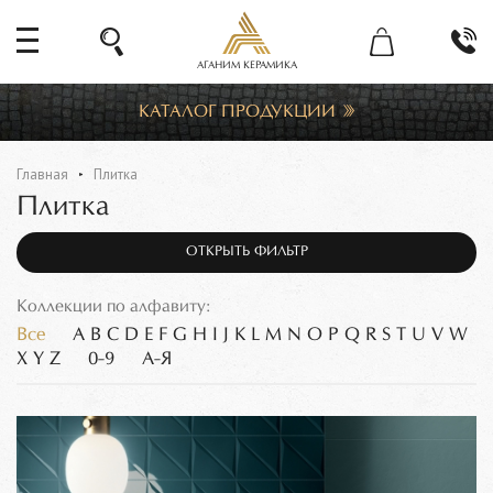
АГАНИМ КЕРАМИКА
КАТАЛОГ ПРОДУКЦИИ
Главная
Плитка
Плитка
ОТКРЫТЬ ФИЛЬТР
Коллекции по алфавиту:
Все
A
B
C
D
E
F
G
H
I
J
K
L
M
N
O
P
Q
R
S
T
U
V
W
X
Y
Z
0-9
А-Я