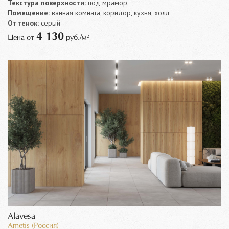
Текстура поверхности:
под мрамор
Помещение:
ванная комната, коридор, кухня, холл
Оттенок:
серый
4 130
Цена от
руб./м²
Alavesa
Ametis (Россия)