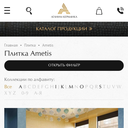
АГАНИМ КЕРАМИКА
КАТАЛОГ ПРОДУКЦИИ
Главная
Плитка
Ametis
Плитка Ametis
ОТКРЫТЬ ФИЛЬТР
Коллекции по алфавиту:
Все
A
B
C
D
E
F
G
H
I
J
K
L
M
N
O
P
Q
R
S
T
U
V
W
X
Y
Z
0-9
А-Я