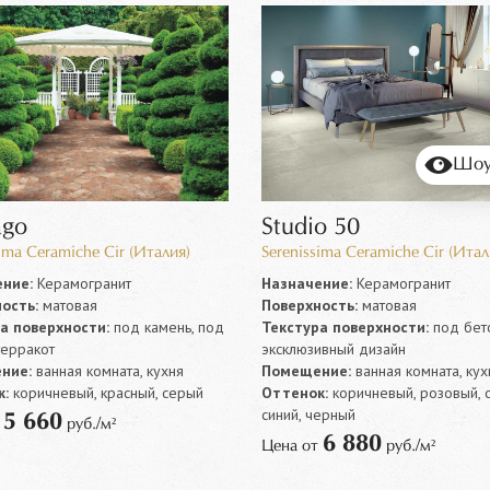
Шоу
ago
Studio 50
ima Ceramiche Cir (Италия)
Serenissima Ceramiche Cir (Итал
ние:
Керамогранит
Назначение:
Керамогранит
ость:
матовая
Поверхность:
матовая
а поверхности:
под камень, под
Текстура поверхности:
под бето
терракот
эксклюзивный дизайн
ние:
ванная комната, кухня
Помещение:
ванная комната, кух
:
коричневый, красный, серый
Оттенок:
коричневый, розовый, 
синий, черный
5 660
т
руб./м²
6 880
Цена от
руб./м²