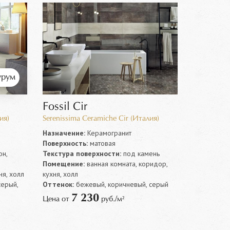
рум
Fossil Cir
ия)
Serenissima Ceramiche Cir (Италия)
Назначение:
Керамогранит
Поверхность:
матовая
н,
Текстура поверхности:
под камень
Помещение:
ванная комната, коридор,
ня, холл
кухня, холл
серый,
Оттенок:
бежевый, коричневый, серый
7 230
Цена от
руб./м²