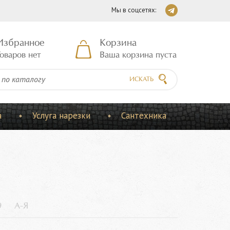
Мы в соцсетях:
Избранное
Корзина
оваров нет
Ваша корзина пуста
ИСКАТЬ
а
Услуга нарезки
Сантехника
9
А-Я