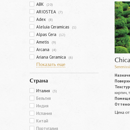
ABK
(20)
ARIOSTEA
(7)
Adex
(8)
Aleluia Ceramicas
(1)
Alpas Cera
(12)
Ametis
(9)
Arcana
(4)
Ariana Ceramica
(6)
Chic
Показать еще
Sereniss
Назначе
Поверхн
Страна
Текстур
Италия
(3)
кирпич, 
Бельгия
Помеще
Оттенок
Индия
Цена о
Испания
Китай
Португалия