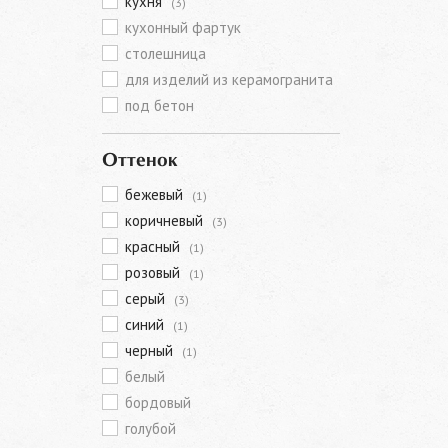
кухня
(3)
кухонный фартук
столешница
для изделий из керамогранита
под бетон
Оттенок
бежевый
(1)
коричневый
(3)
красный
(1)
розовый
(1)
серый
(3)
синий
(1)
черный
(1)
белый
бордовый
голубой