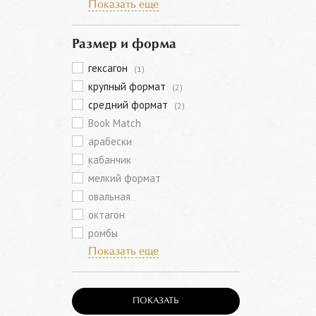
Показать еще
Размер и форма
гексагон
(1)
крупный формат
(2)
средний формат
(2)
Book Match
арабески
кабанчик
мелкий формат
овальная
октагон
ромбы
Показать еще
ПОКАЗАТЬ