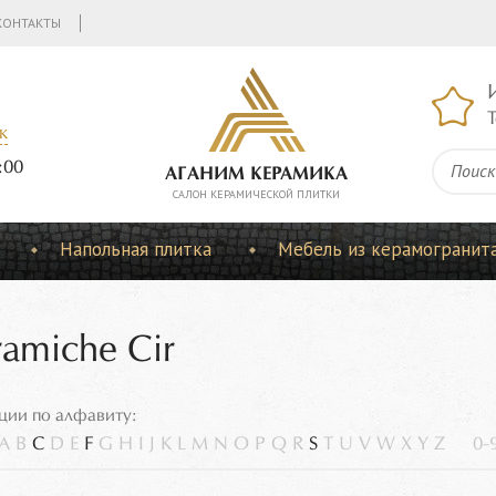
КОНТАКТЫ
Т
к
:00
АГАНИМ КЕРАМИКА
CАЛОН КЕРАМИЧЕСКОЙ ПЛИТКИ
Напольная плитка
Мебель из керамогранит
ramiche Cir
ции по алфавиту:
A
B
C
D
E
F
G
H
I
J
K
L
M
N
O
P
Q
R
S
T
U
V
W
X
Y
Z
0-