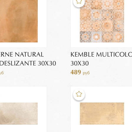
ERNE NATURAL
KEMBLE MULTICOL
DESLIZANTE 30Х30
30X30
489
уб
руб