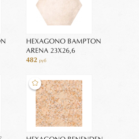
ON
HEXAGONO BAMPTON
ARENA 23X26,6
482
руб