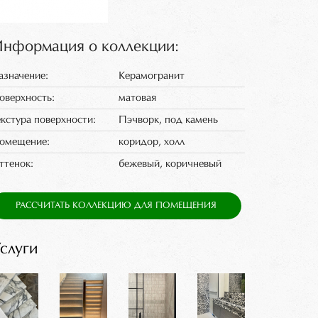
нформация о коллекции:
азначение:
Керамогранит
оверхность:
матовая
екстура поверхности:
Пэчворк, под камень
омещение:
коридор, холл
ттенок:
бежевый, коричневый
РАССЧИТАТЬ КОЛЛЕКЦИЮ ДЛЯ ПОМЕЩЕНИЯ
слуги