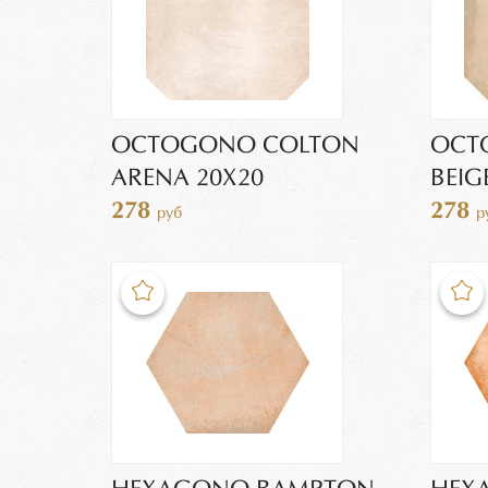
OCTOGONO COLTON
OCT
ARENA 20X20
BEIG
278
278
руб
р