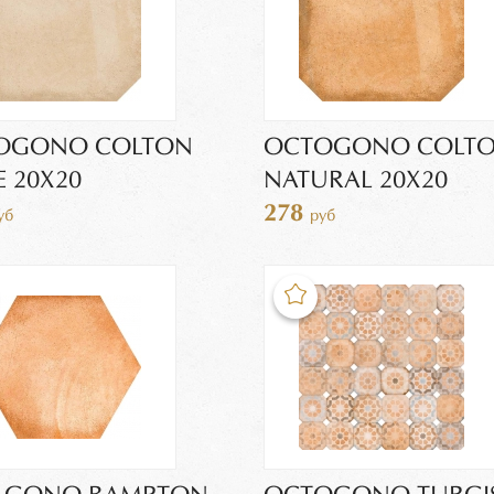
OGONO COLTON
OCTOGONO COLT
E 20X20
NATURAL 20X20
278
уб
руб