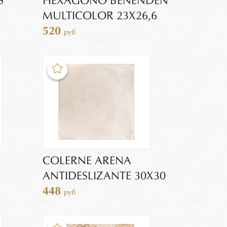
S
HEXAGONO BENENDEN
MULTICOLOR 23X26,6
520
руб
COLERNE ARENA
ANTIDESLIZANTE 30Х30
448
руб