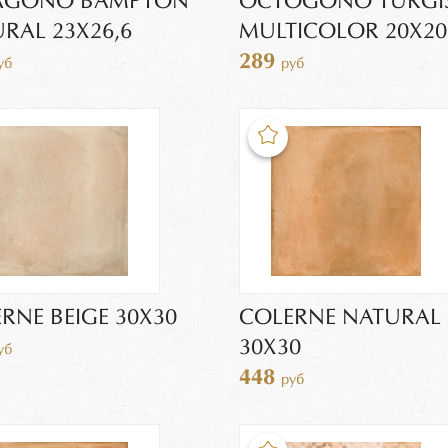
AGONO BAMPTON
OCTOGONO TURGI
RAL 23X26,6
MULTICOLOR 20X20
289
уб
руб
RNE BEIGE 30Х30
COLERNE NATURAL
30Х30
уб
448
руб