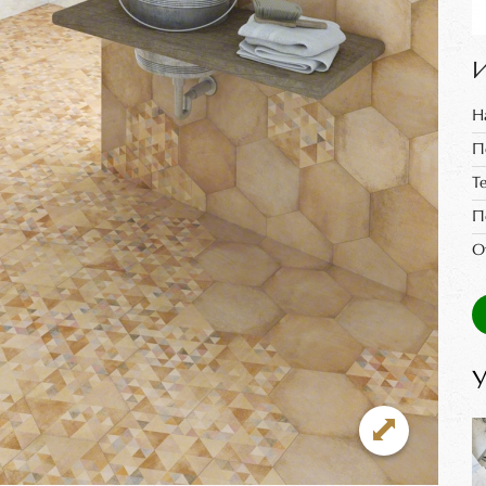
И
Н
П
Т
П
О
У