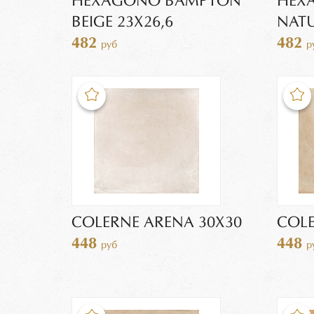
HEXAGONO BAMPTON
HEX
BEIGE 23X26,6
NATU
482
482
руб
р
COLERNE ARENA 30Х30
COLE
448
448
руб
р