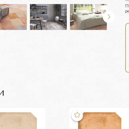
П
р
и