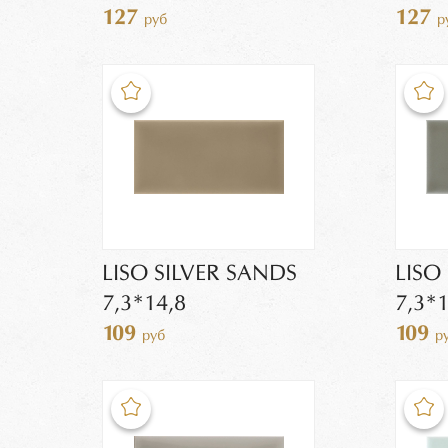
127
127
руб
р
LISO SILVER SANDS
LISO
7,3*14,8
7,3*1
109
109
руб
р