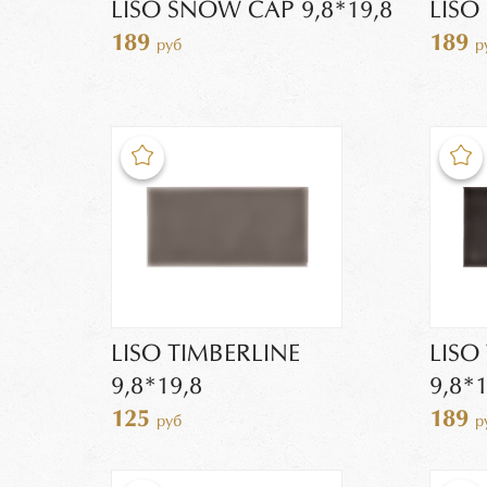
LISO SNOW CAP 9,8*19,8
LISO
189
189
руб
р
LISO TIMBERLINE
LISO
9,8*19,8
9,8*1
125
189
руб
р