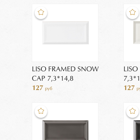
LISO FRAMED SNOW
LIS
CAP 7,3*14,8
7,3*1
127
127
руб
р