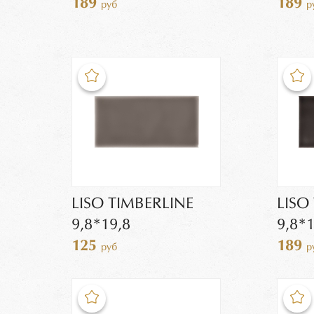
189
189
руб
р
LISO TIMBERLINE
LISO
9,8*19,8
9,8*1
125
189
руб
р