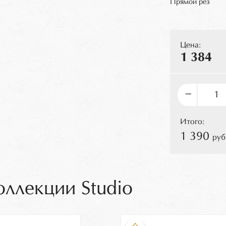
Прямой рез
Цена:
1 384
–
Итого:
1 390
руб
оллекции Studio