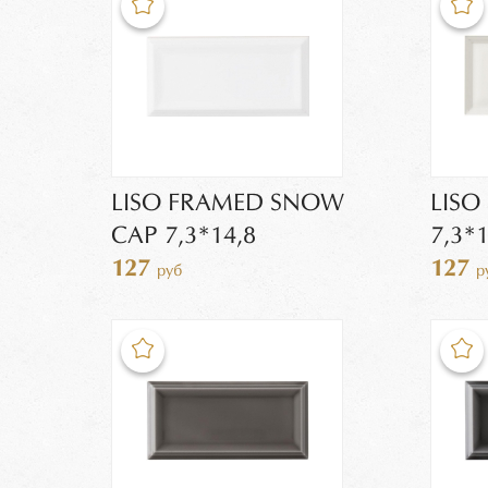
LISO FRAMED SNOW
LIS
CAP 7,3*14,8
7,3*1
127
127
руб
р