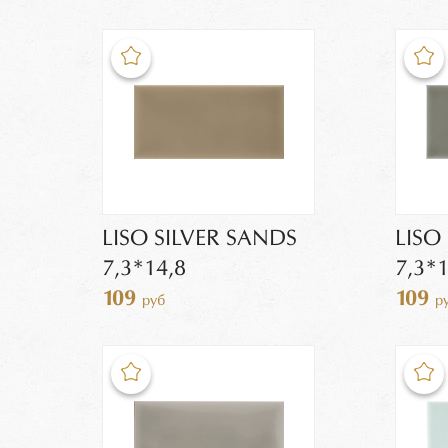
LISO SILVER SANDS
LISO
7,3*14,8
7,3*1
109
109
руб
р