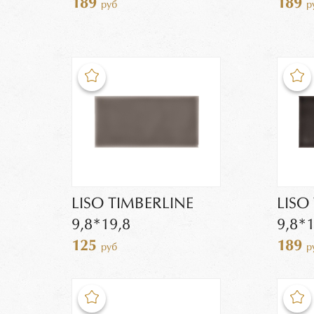
189
189
руб
р
LISO TIMBERLINE
LISO
9,8*19,8
9,8*1
125
189
руб
р