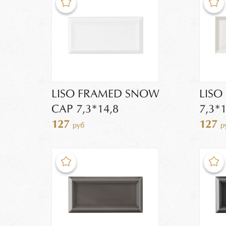
LISO FRAMED SNOW
LIS
CAP 7,3*14,8
7,3*1
127
127
руб
р