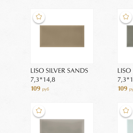
LISO SILVER SANDS
LISO
7,3*14,8
7,3*1
109
109
руб
р