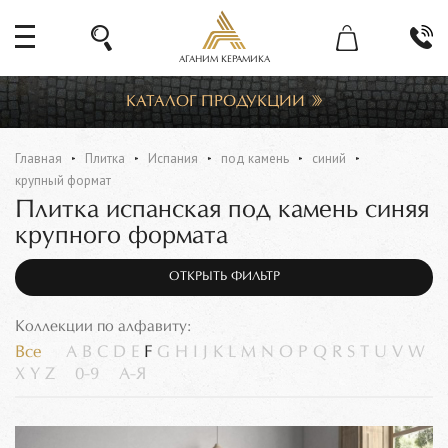
АГАНИМ КЕРАМИКА
КАТАЛОГ ПРОДУКЦИИ
Главная
Плитка
Испания
под камень
синий
крупный формат
Плитка испанская под камень синяя
крупного формата
ОТКРЫТЬ ФИЛЬТР
Коллекции по алфавиту:
Все
A
B
C
D
E
F
G
H
I
J
K
L
M
N
O
P
Q
R
S
T
U
V
W
X
Y
Z
0-9
А-Я