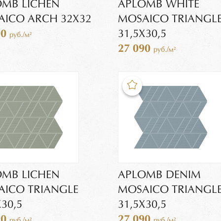
OMB LICHEN
APLOMB WHITE
ICO ARCH 32X32
MOSAICO TRIANGL
00
31,5X30,5
руб./м²
27 090
руб./м²
OMB LICHEN
APLOMB DENIM
ICO TRIANGLE
MOSAICO TRIANGL
X30,5
31,5X30,5
90
27 090
руб./м²
руб./м²