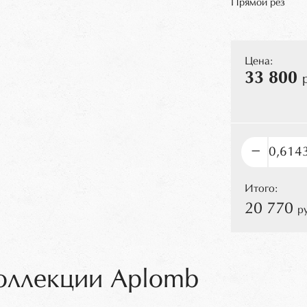
Прямой рез
Цена:
33 800
–
Итого:
20 770
р
коллекции Aplomb