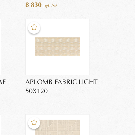
8 830
руб./м²
AF
APLOMB FABRIC LIGHT
50X120