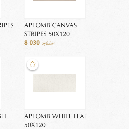
IPES
APLOMB CANVAS
STRIPES 50X120
8 030
руб./м²
SH
APLOMB WHITE LEAF
50X120