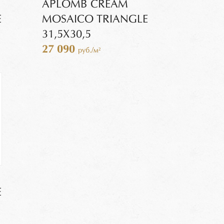
APLOMB CREAM
E
MOSAICO TRIANGLE
31,5X30,5
27 090
руб./м²
E