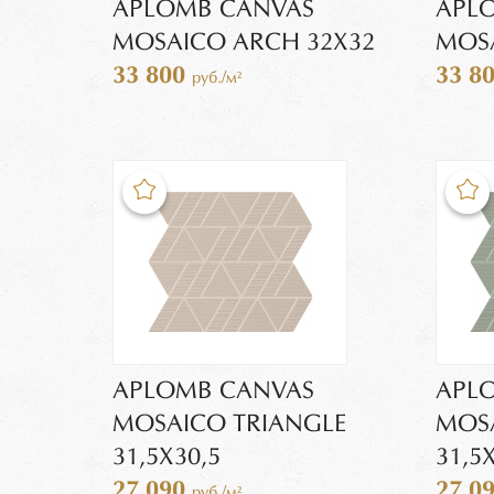
APLOMB CANVAS
APL
MOSAICO ARCH 32X32
MOSA
33 800
33 8
руб./м²
APLOMB CANVAS
APL
MOSAICO TRIANGLE
MOSA
31,5X30,5
31,5
27 090
27 0
руб./м²