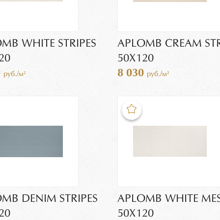
MB WHITE STRIPES
APLOMB CREAM STR
20
50X120
0
8 030
руб./м²
руб./м²
MB DENIM STRIPES
APLOMB WHITE ME
20
50X120