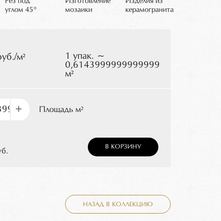
Рез под
Изготовление
Изделия из
углом 45°
мозаики
керамогранита
1 упак. ~
руб./м²
0,6143999999999999
м²
+
Площадь м²
В КОРЗИНУ
уб.
НАЗАД В КОЛЛЕКЦИЮ