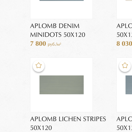
APLOMB DENIM
APLO
MINIDOTS 50X120
50X1
7 800
8 03
руб./м²
APLOMB LICHEN STRIPES
APLO
50X120
50X1