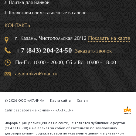
Плитка для Ванной
Коллекции представленные в салоне
КОНТАКТЫ
г. Казань, Чистопольская 20/12
Показать на карте
+7 (843) 204-24-50
Заказать звонок
Пн-Пт: 10:00 - 20:00, Сб и Вс: 10:00 - 18:00
aganimkzn@mail.ru
© 2026 ООО «АГАНИМ»
Карта сайта
Статьи
Сайт разработан в компании
«ARTKLEN»
Информация, размещенная на сайте, не является публичной офертой
(ст.437 ГК РФ) и не влечет за собой обязательств по заключению
договора купли-продажи товара по указанным ценам и в указанном