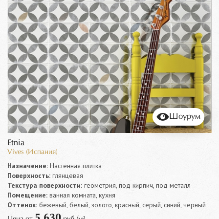
Шоурум
Etnia
Vives (Испания)
Назначение:
Настенная плитка
Поверхность:
глянцевая
Текстура поверхности:
геометрия, под кирпич, под металл
Помещение:
ванная комната, кухня
Оттенок:
бежевый, белый, золото, красный, серый, синий, черный
5 630
Цена от
руб./м²