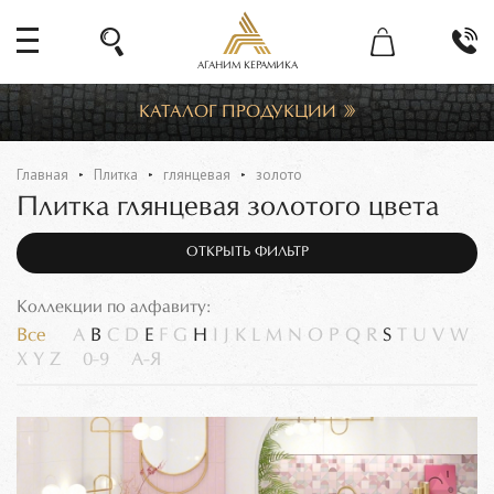
АГАНИМ КЕРАМИКА
КАТАЛОГ ПРОДУКЦИИ
Главная
Плитка
глянцевая
золото
Плитка глянцевая золотого цвета
ОТКРЫТЬ ФИЛЬТР
Коллекции по алфавиту:
Все
A
B
C
D
E
F
G
H
I
J
K
L
M
N
O
P
Q
R
S
T
U
V
W
X
Y
Z
0-9
А-Я