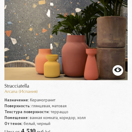
Stracciatella
Arcana (Испания)
Назначение:
Керамогранит
Поверхность:
глянцевая, матовая
Текстура поверхности:
терраццо
Помещение:
ванная комната, коридор, холл
Оттенок:
белый, черный
4 510
Цена от
руб./м²