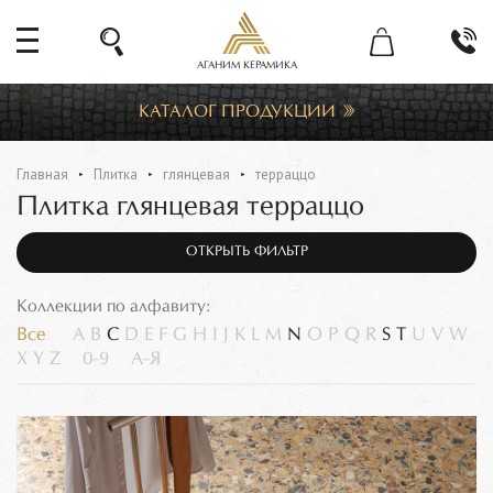
АГАНИМ КЕРАМИКА
КАТАЛОГ ПРОДУКЦИИ
Главная
Плитка
глянцевая
терраццо
Плитка глянцевая терраццо
ОТКРЫТЬ ФИЛЬТР
Коллекции по алфавиту:
Все
A
B
C
D
E
F
G
H
I
J
K
L
M
N
O
P
Q
R
S
T
U
V
W
X
Y
Z
0-9
А-Я