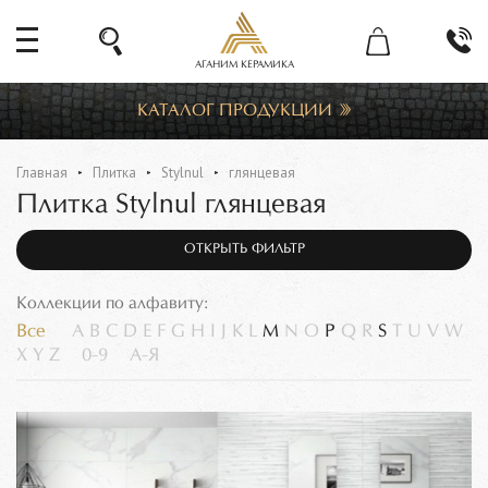
АГАНИМ КЕРАМИКА
КАТАЛОГ ПРОДУКЦИИ
Главная
Плитка
Stylnul
глянцевая
Плитка Stylnul глянцевая
ОТКРЫТЬ ФИЛЬТР
Коллекции по алфавиту:
Все
A
B
C
D
E
F
G
H
I
J
K
L
M
N
O
P
Q
R
S
T
U
V
W
X
Y
Z
0-9
А-Я