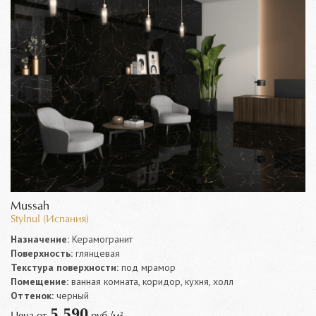
Mussah
Stylnul (Испания)
Назначение:
Керамогранит
Поверхность:
глянцевая
Текстура поверхности:
под мрамор
Помещение:
ванная комната, коридор, кухня, холл
Оттенок:
черный
5 590
Цена от
руб./м²