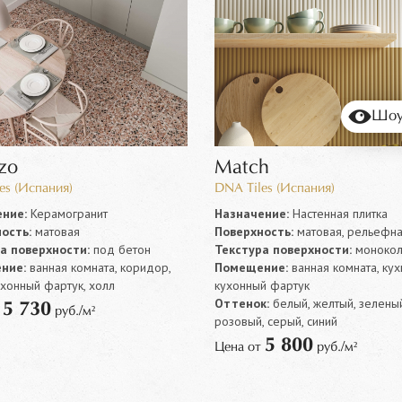
Шоу
zo
Match
es (Испания)
DNA Tiles (Испания)
ние:
Керамогранит
Назначение:
Настенная плитка
ость:
матовая
Поверхность:
матовая, рельефн
а поверхности:
под бетон
Текстура поверхности:
моноко
ние:
ванная комната, коридор,
Помещение:
ванная комната, кух
ухонный фартук, холл
кухонный фартук
Оттенок:
белый, желтый, зеленый
5 730
т
руб./м²
розовый, серый, синий
5 800
Цена от
руб./м²