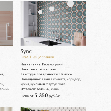
Sync
DNA Tiles (Испания)
Назначение:
Керамогранит
Поверхность:
матовая
ня,
Текстура поверхности:
Пэчворк
Помещение:
ванная комната, коридор,
ой,
кухня, кухонный фартук, холл
черный
Оттенок:
зеленый, синий
5 350
Цена от
руб./м²