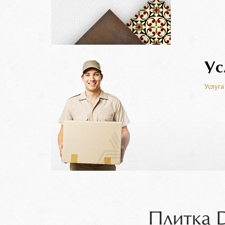
Ус
Услуга
Плитка D