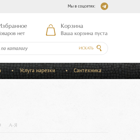
Мы в соцсетях:
Избранное
Корзина
оваров нет
Ваша корзина пуста
ИСКАТЬ
а
Услуга нарезки
Сантехника
9
А-Я