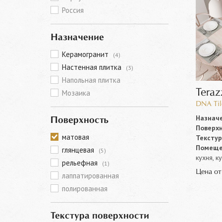
Россия
Назначение
Керамогранит
(4)
Настенная плитка
(3)
Напольная плитка
Teraz
Мозаика
DNA Til
Назначе
Поверхность
Поверхн
матовая
Текстур
Помеще
глянцевая
(5)
кухня, к
рельефная
(1)
Цена о
лаппатированная
полированная
Текстура поверхности