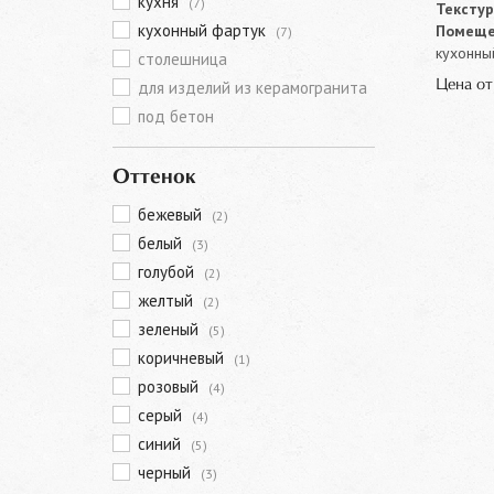
кухня
(7)
Текстур
кухонный фартук
Помеще
(7)
кухонны
столешница
для изделий из керамогранита
Цена о
под бетон
Оттенок
бежевый
(2)
белый
(3)
голубой
(2)
желтый
(2)
зеленый
(5)
коричневый
(1)
розовый
(4)
серый
(4)
синий
(5)
черный
(3)