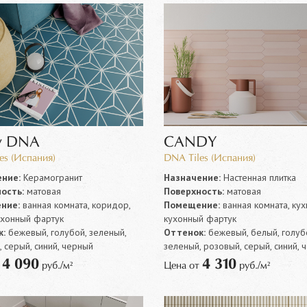
y DNA
CANDY
es (Испания)
DNA Tiles (Испания)
ние:
Керамогранит
Назначение:
Настенная плитка
ость:
матовая
Поверхность:
матовая
ние:
ванная комната, коридор,
Помещение:
ванная комната, кух
ухонный фартук
кухонный фартук
:
бежевый, голубой, зеленый,
Оттенок:
бежевый, белый, голуб
 серый, синий, черный
зеленый, розовый, серый, синий, 
4 090
4 310
т
руб./м²
Цена от
руб./м²