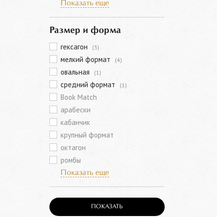
Показать еще
Размер и форма
гексагон
(3)
мелкий формат
(4)
овальная
(1)
средний формат
(1)
Book Match
арабески
кабанчик
крупный формат
октагон
ромбы
Показать еще
ПОКАЗАТЬ