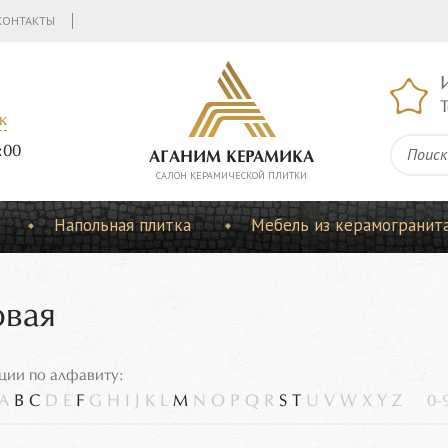
КОНТАКТЫ
Т
к
:00
АГАНИМ КЕРАМИКА
CАЛОН КЕРАМИЧЕСКОЙ ПЛИТКИ
Напольная плитка
Мебель из керамогранит
овая
ции по алфавиту:
A
B
C
D
E
F
G
H
I
J
K
L
M
N
O
P
Q
R
S
T
U
V
W
X
Y
Z
0-