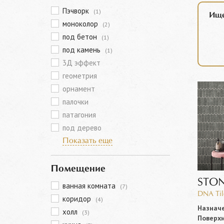
Пэчворк
(1)
Ище
моноколор
(2)
под бетон
(1)
под камень
(1)
3Д эффект
геометрия
орнамент
палочки
патагония
под дерево
Показать еще
Помещение
STON
ванная комната
(7)
DNA Til
коридор
(4)
Назначе
холл
(3)
Поверхн