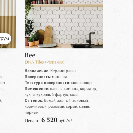
рум
Bee
DNA Tiles (Испания)
Назначение:
Керамогранит
ая
Поверхность:
матовая
лор
Текстура поверхности:
моноколор
ня,
Помещение:
ванная комната, коридор,
кухня, кухонный фартук, холл
,
Оттенок:
белый, желтый, зеленый,
коричневый, розовый, серый, синий,
черный
6 520
Цена от
руб./м²