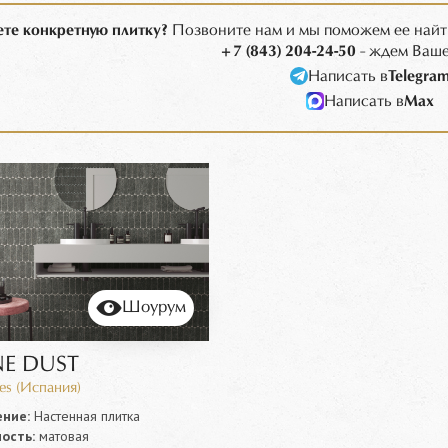
те конкретную плитку?
Позвоните нам и мы поможем ее найт
+7 (843) 204-24-50
- ждем Ваше
Написать в
Telegra
Написать в
Max
Шоурум
E DUST
es (Испания)
ние:
Настенная плитка
ость:
матовая