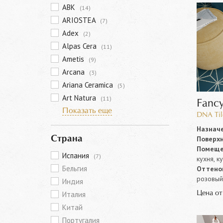
ABK
(14)
ARIOSTEA
(7)
Adex
(2)
Alpas Cera
(11)
Ametis
(9)
Arcana
(3)
Ariana Ceramica
(5)
Art Natura
(11)
Fanc
Показать еще
DNA Til
Назначе
Поверхн
Страна
Помеще
Испания
(7)
кухня, к
Бельгия
Оттенок
розовый,
Индия
Цена о
Италия
Китай
Португалия