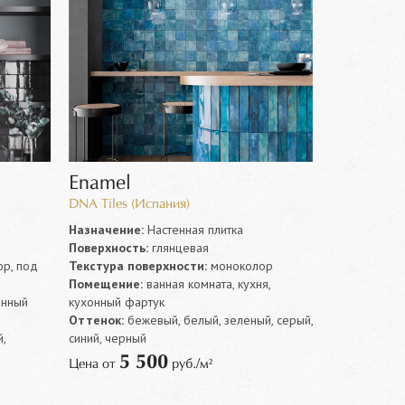
Enamel
Bits
DNA Tiles (Испания)
WOW (Испа
Назначение:
Настенная плитка
Назначение
Поверхность:
глянцевая
Поверхность
р, под
Текстура поверхности:
моноколор
Текстура по
Помещение:
ванная комната, кухня,
Помещение:
онный
кухонный фартук
кухонный фа
Оттенок:
бежевый, белый, зеленый, серый,
7 
Цена от
,
синий, черный
5 500
Цена от
руб./м²