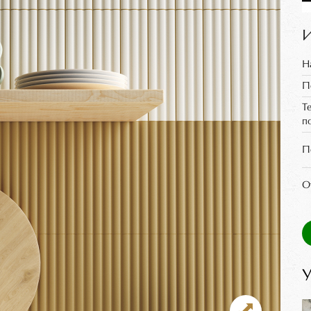
И
Н
П
Т
п
П
О
У