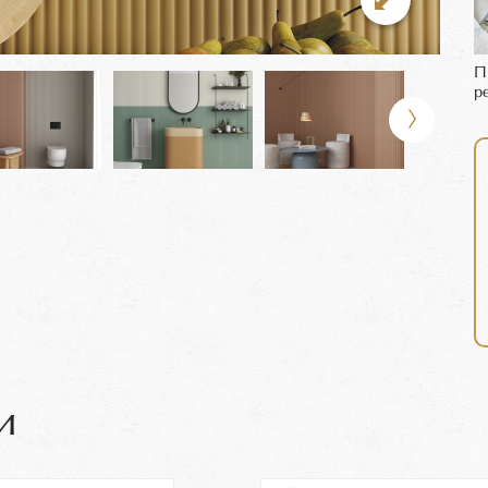
П
р
и