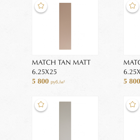
MATCH TAN MATT
MATC
6.25X25
6.25
5 800
5 80
руб./м²