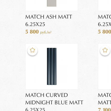
MATCH ASH MATT
MAT
6.25X25
6.25
5 800
5 80
руб./м²
MATCH CURVED
MAT
MIDNIGHT BLUE MATT
MATT
6.25X25
7 10