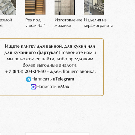
рямой
Рез под
Изготовление
Изделия из
ез
углом 45°
мозаики
керамогранита
Ищете плитку для ванной, для кухни или
для кухонного фартука?
Позвоните нам и
мы поможем ее найти, либо предложим
более выгодные аналоги.
+7 (843) 204-24-50
- ждем Вашего звонка.
Написать в
Telegram
Написать в
Max