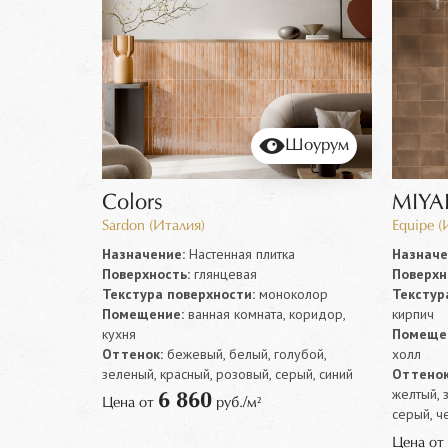
Шоурум
Шоурум
Colors
MIYA
Sardon (Италия)
Equipe (
а
Назначение:
Настенная плитка
Назначе
Поверхность:
глянцевая
Поверхн
колор
Текстура поверхности:
моноколор
Текстур
кухня,
Помещение:
ванная комната, коридор,
кирпич
кухня
Помеще
ричневый,
Оттенок:
бежевый, белый, голубой,
холл
зеленый, красный, розовый, серый, синий
Оттенок
желтый, 
6 860
Цена от
руб./м²
серый, ч
Цена от