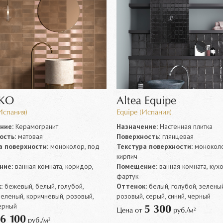
KO
Altea Equipe
Испания)
Equipe (Испания)
ние:
Керамогранит
Назначение:
Настенная плитка
ость:
матовая
Поверхность:
глянцевая
а поверхности:
моноколор, под
Текстура поверхности:
моноколо
кирпич
ние:
ванная комната, коридор,
Помещение:
ванная комната, кух
фартук
:
бежевый, белый, голубой,
Оттенок:
белый, голубой, зеленый
зеленый, коричневый, розовый,
розовый, серый, синий, черный
ерный
5 300
Цена от
руб./м²
6 100
руб./м²