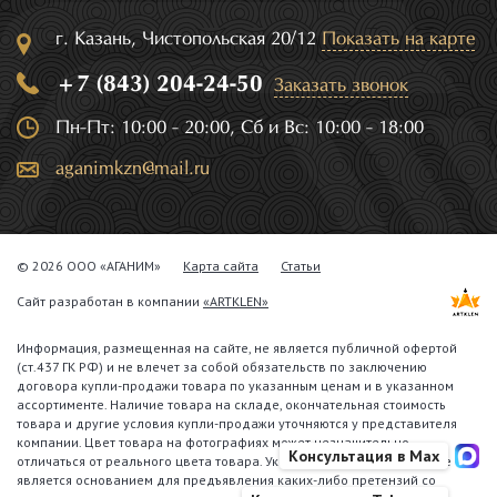
г. Казань, Чистопольская 20/12
Показать на карте
+7 (843) 204-24-50
Заказать звонок
Пн-Пт: 10:00 - 20:00, Сб и Вс: 10:00 - 18:00
aganimkzn@mail.ru
© 2026 ООО «АГАНИМ»
Карта сайта
Статьи
Сайт разработан в компании
«ARTKLEN»
Информация, размещенная на сайте, не является публичной офертой
(ст.437 ГК РФ) и не влечет за собой обязательств по заключению
договора купли-продажи товара по указанным ценам и в указанном
ассортименте. Наличие товара на складе, окончательная стоимость
товара и другие условия купли-продажи уточняются у представителя
компании. Цвет товара на фотографиях может незначительно
Консультация в Max
отличаться от реального цвета товара. Указанное обстоятельство не
является основанием для предъявления каких-либо претензий со