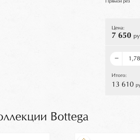
Прямой рез
Цена:
7 650
ру
–
Итого:
13 610
р
оллекции Bottega