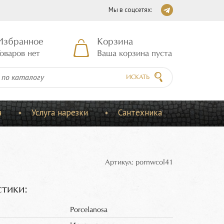
Мы в соцсетях:
Избранное
Корзина
оваров нет
Ваша корзина пуста
ИСКАТЬ
а
Услуга нарезки
Сантехника
Артикул: pornwcol41
тики:
Porcelanosa