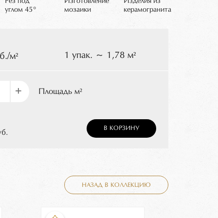
Рез под
Изготовление
Изделия из
углом 45°
мозаики
керамогранита
1 упак. ~ 1,78 м²
б./м²
+
Площадь м²
В КОРЗИНУ
уб.
НАЗАД В КОЛЛЕКЦИЮ