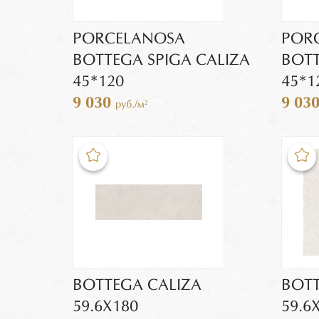
PORCELANOSA
POR
BOTTEGA SPIGA CALIZA
BOTT
45*120
45*1
9 030
9 03
руб./м²
BOTTEGA CALIZA
BOTT
59.6Х180
59.6