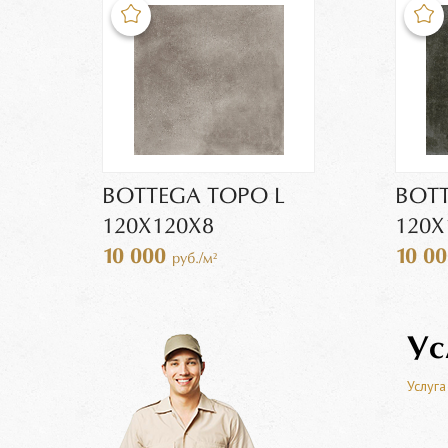
BOTTEGA TOPO L
BOTT
120Х120Х8
120Х
10 000
10 0
руб./м²
Ус
Услуга