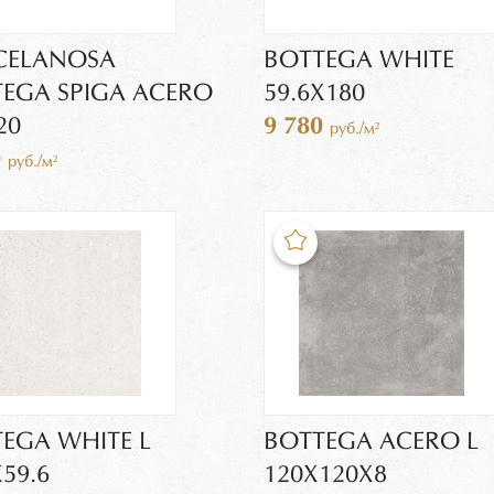
CELANOSA
BOTTEGA WHITE
EGA SPIGA ACERO
59.6Х180
20
9 780
руб./м²
0
руб./м²
EGA WHITE L
BOTTEGA ACERO L
Х59.6
120Х120X8