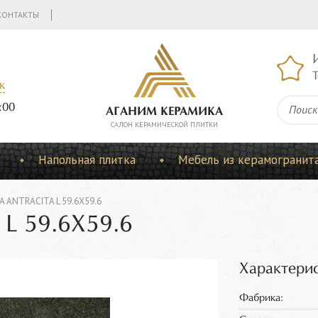
КОНТАКТЫ
Т
к
:00
АГАНИМ КЕРАМИКА
CАЛОН КЕРАМИЧЕСКОЙ ПЛИТКИ
Напольная плитка
Мебель из керамогранит
 ANTRACITA L 59.6Х59.6
L 59.6Х59.6
Характерис
Фабрика: