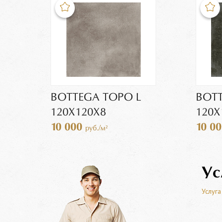
BOTTEGA TOPO L
BOTT
120Х120Х8
120Х
10 000
10 0
руб./м²
Ус
Услуга