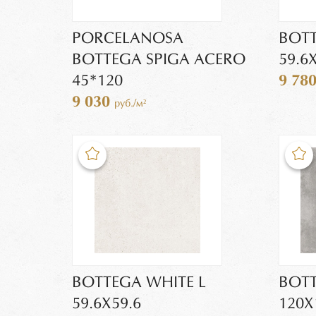
PORCELANOSA
BOTT
BOTTEGA SPIGA ACERO
59.6
45*120
9 78
9 030
руб./м²
BOTTEGA WHITE L
BOTT
59.6Х59.6
120Х