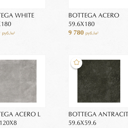
EGA WHITE
BOTTEGA ACERO
Х180
59.6Х180
0
9 780
руб./м²
руб./м²
EGA ACERO L
BOTTEGA ANTRACIT
120X8
59.6Х59.6