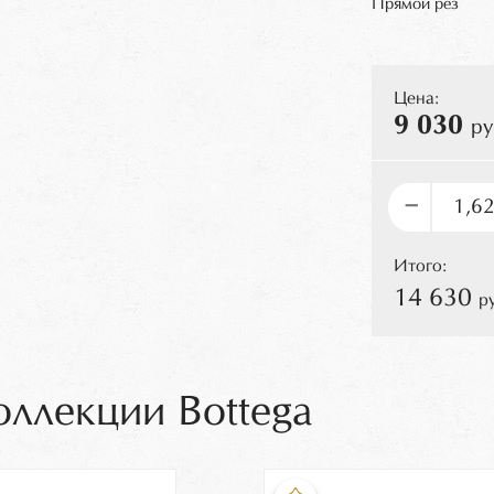
Прямой рез
Цена:
9 030
ру
–
Итого:
14 630
р
оллекции Bottega