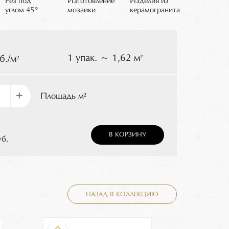
Рез под
Изготовление
Изделия из
углом 45°
мозаики
керамогранита
1 упак. ~ 1,62 м²
б./м²
+
Площадь м²
В КОРЗИНУ
уб.
НАЗАД В КОЛЛЕКЦИЮ