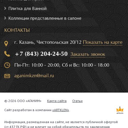
Плитка для Ванной
Коллекции представленные в салоне
КОНТАКТЫ
г. Казань, Чистопольская 20/12
Показать на карте
+7 (843) 204-24-50
Заказать звонок
Пн-Пт: 10:00 - 20:00, Сб и Вс: 10:00 - 18:00
aganimkzn@mail.ru
© 2026 ООО «АГАНИМ»
Карта сайта
Статьи
Сайт разработан в компании
«ARTKLEN»
Информация, размещенная на сайте, не является публичной офертой
(ст.437 ГК РФ) и не влечет за собой обязательств по заключению