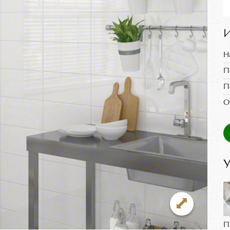
И
Н
П
П
О
У
П