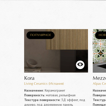
НОВИНКА
ПОПУЛЯРНОЕ
НОВ
Kora
Mezz
Living Ceramics (Испания)
Alpas Ce
Назначение:
Керамогранит
Назначе
Поверхность:
матовая, рельефная
Поверхн
бетон
Текстура поверхности:
3Д эффект, под
Текстур
 коридор,
дерево, под деревянную панель
Помеще