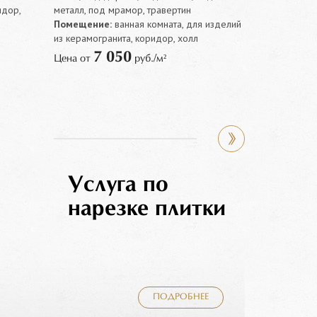
идор,
металл, под мрамор, травертин
Помещение:
Помещение:
ванная комната, для изделий
кухня, кухон
из керамогранита, коридор, холл
Оттенок:
бе
7 050
7 
Цена от
руб./м²
Цена от
Услуга по
нарезке плитки
ПОДРОБНЕЕ