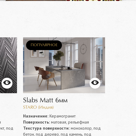
НОВИНКА
ПОПУЛЯРНОЕ
НОВИНК
Slabs Matt 6мм
PIETRA 
STARO (Индия)
Provenza (И
Назначение:
Керамогранит
Назначение
я
Поверхность:
матовая, рельефная
Поверхность
т, под
Текстура поверхности:
моноколор, под
Текстура по
бетон, под дерево, под камень, под
камень