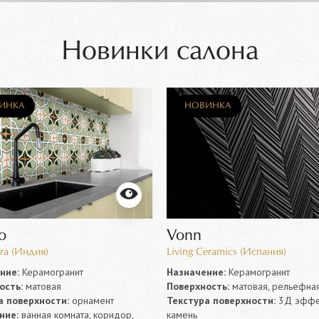
Новинки салона
ИНКА
НОВИНКА
o
Vonn
ra (Индия)
Living Ceramics (Испания)
ние:
Керамогранит
Назначение:
Керамогранит
ость:
матовая
Поверхность:
матовая, рельефна
а поверхности:
орнамент
Текстура поверхности:
3Д эффек
ние:
ванная комната, коридор,
камень