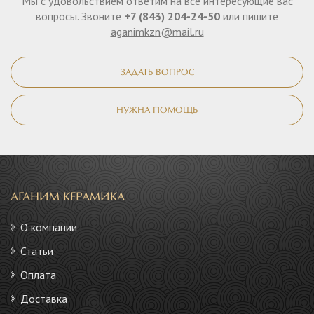
Мы с удовольствием ответим на все интересующие вас
вопросы. Звоните
+7 (843) 204-24-50
или пишите
aganimkzn@mail.ru
ЗАДАТЬ ВОПРОС
НУЖНА ПОМОЩЬ
АГАНИМ КЕРАМИКА
О компании
Статьи
Оплата
Доставка