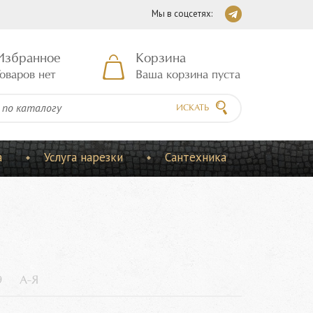
Мы в соцсетях:
Избранное
Корзина
оваров нет
Ваша корзина пуста
ИСКАТЬ
а
Услуга нарезки
Сантехника
9
А-Я