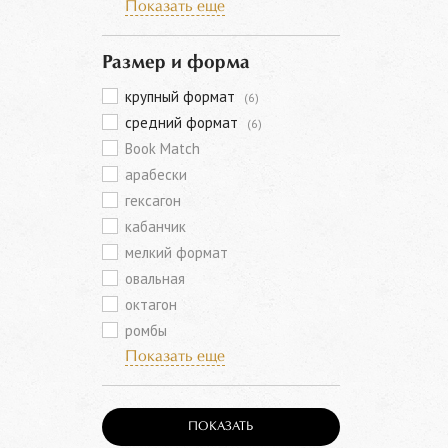
Показать еще
Размер и форма
крупный формат
(6)
средний формат
(6)
Book Match
арабески
гексагон
кабанчик
мелкий формат
овальная
октагон
ромбы
Показать еще
ПОКАЗАТЬ