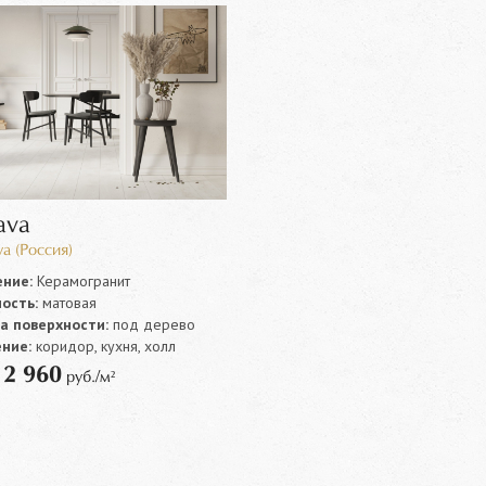
ava
a (Россия)
ние:
Керамогранит
ость:
матовая
а поверхности:
под дерево
ние:
коридор, кухня, холл
2 960
т
руб./м²