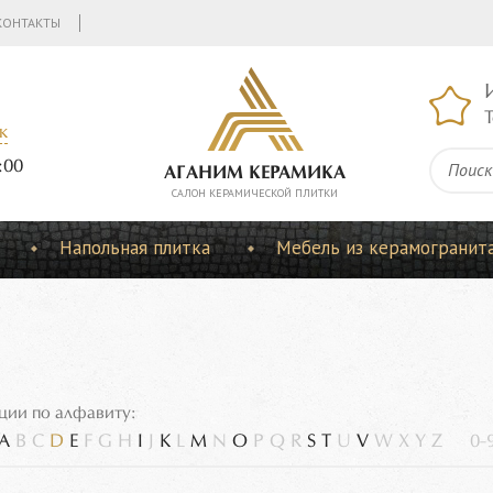
КОНТАКТЫ
Т
к
:00
АГАНИМ КЕРАМИКА
CАЛОН КЕРАМИЧЕСКОЙ ПЛИТКИ
Напольная плитка
Мебель из керамогранит
ции по алфавиту:
A
B
C
D
E
F
G
H
I
J
K
L
M
N
O
P
Q
R
S
T
U
V
W
X
Y
Z
0-