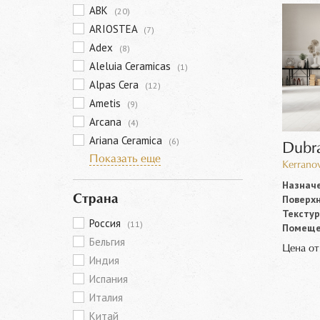
ABK
(20)
ARIOSTEA
(7)
Adex
(8)
Aleluia Ceramicas
(1)
Alpas Cera
(12)
Ametis
(9)
Arcana
(4)
Ariana Ceramica
(6)
Dubr
Показать еще
Kerranov
Назначе
Поверхн
Страна
Текстур
Россия
(11)
Помеще
Бельгия
Цена о
Индия
Испания
Италия
Китай