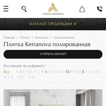
АГАНИМ КЕРАМИКА
КАТАЛОГ ПРОДУКЦИИ
Главная
Плитка
Kerranova
полированная
Плитка Kerranova полированная
ОТКРЫТЬ ФИЛЬТР
Коллекции по алфавиту:
Все
A
B
C
D
E
F
G
H
I
J
K
L
M
N
O
P
Q
R
S
T
U
V
W
X
Y
Z
0-9
А-Я