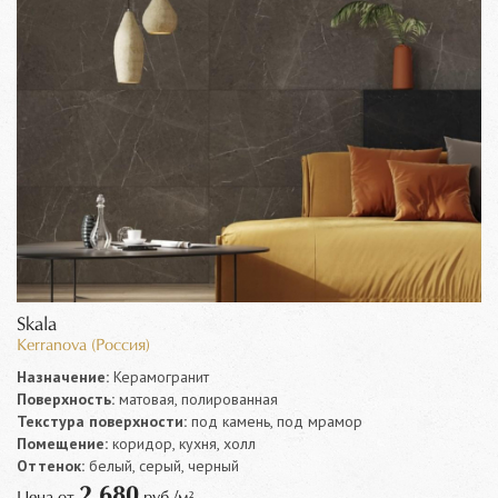
Skala
Kerranova (Россия)
Назначение:
Керамогранит
Поверхность:
матовая, полированная
Текстура поверхности:
под камень, под мрамор
Помещение:
коридор, кухня, холл
Оттенок:
белый, серый, черный
2 680
Цена от
руб./м²