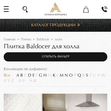
АГАНИМ КЕРАМИКА
КАТАЛОГ ПРОДУКЦИИ
Главная
Плитка
Baldocer
холл
Плитка Baldocer для холла
ОТКРЫТЬ ФИЛЬТР
Коллекции по алфавиту:
Все
A
B
C
D
E
F
G
H
I
J
K
L
M
N
O
P
Q
R
S
T
U
V
W
X
Y
Z
0-9
А-Я