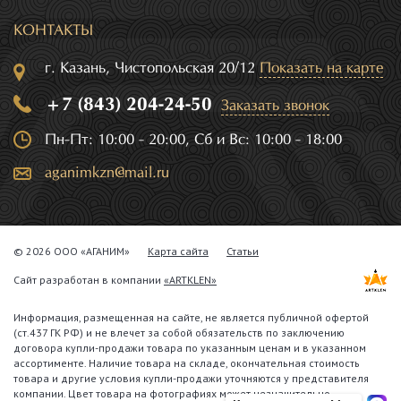
КОНТАКТЫ
г. Казань, Чистопольская 20/12
Показать на карте
+7 (843) 204-24-50
Заказать звонок
Пн-Пт: 10:00 - 20:00, Сб и Вс: 10:00 - 18:00
aganimkzn@mail.ru
© 2026 ООО «АГАНИМ»
Карта сайта
Статьи
Сайт разработан в компании
«ARTKLEN»
Информация, размещенная на сайте, не является публичной офертой
(ст.437 ГК РФ) и не влечет за собой обязательств по заключению
договора купли-продажи товара по указанным ценам и в указанном
ассортименте. Наличие товара на складе, окончательная стоимость
товара и другие условия купли-продажи уточняются у представителя
компании. Цвет товара на фотографиях может незначительно