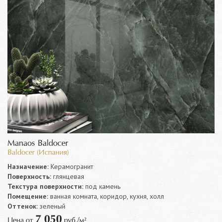
Manaos Baldocer
Baldocer (Испания)
Назначение:
Керамогранит
Поверхность:
глянцевая
Текстура поверхности:
под камень
Помещение:
ванная комната, коридор, кухня, холл
Оттенок:
зеленый
7 050
Цена от
руб./м²