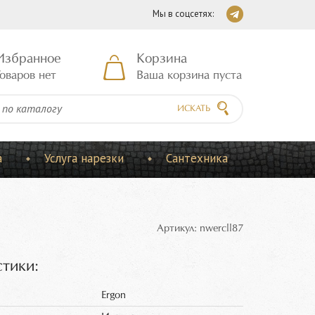
Мы в соцсетях:
Избранное
Корзина
оваров нет
Ваша корзина пуста
ИСКАТЬ
а
Услуга нарезки
Сантехника
Артикул: nwercll87
тики:
Ergon