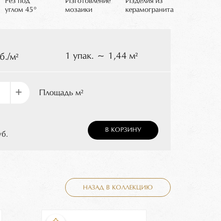
Рез под
Изготовление
Изделия из
углом 45°
мозаики
керамогранита
1 упак. ~ 1,44 м²
б./м²
+
Площадь м²
В КОРЗИНУ
уб.
НАЗАД В КОЛЛЕКЦИЮ