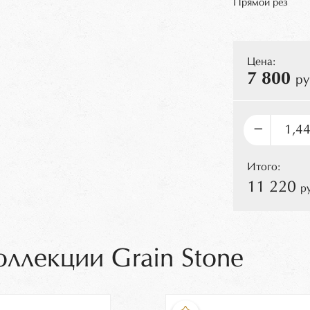
Прямой рез
Цена:
7 800
ру
–
Итого:
11 220
р
оллекции Grain Stone