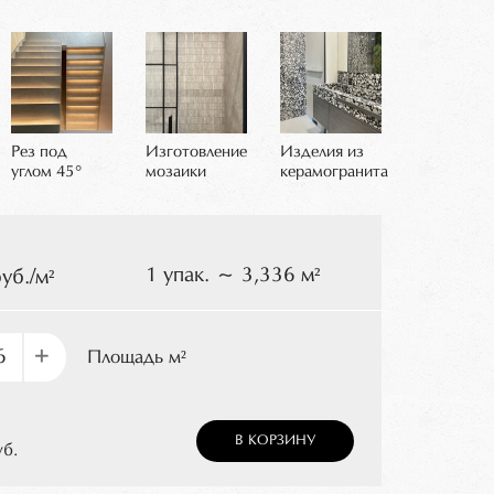
Рез под
Изготовление
Изделия из
углом 45°
мозаики
керамогранита
1 упак. ~ 3,336 м²
уб./м²
+
Площадь м²
В КОРЗИНУ
уб.