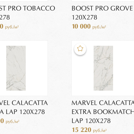
ST PRO TOBACCO
BOOST PRO GROVE
278
120X278
00
10 000
руб./м²
руб./м²
EL CALACATTA
MARVEL CALACATT
A LAP 120X278
EXTRA BOOKMATCH
00
LAP 120X278
руб./м²
15 220
руб./м²