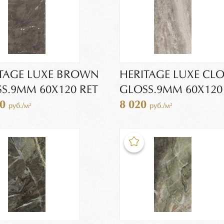
TAGE LUXE BROWN
HERITAGE LUXE CL
S.9MM 60X120 RET
GLOSS.9MM 60X120
30
8 020
руб./м²
руб./м²