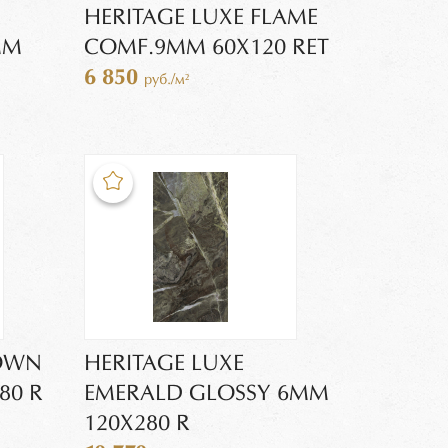
HERITAGE LUXE FLAME
MM
COMF.9MM 60X120 RET
6 850
руб./м²
ROWN
HERITAGE LUXE
80 R
EMERALD GLOSSY 6MM
120X280 R