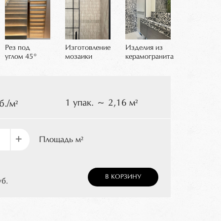
Рез под
Изготовление
Изделия из
углом 45°
мозаики
керамогранита
1 упак. ~ 2,16 м²
б./м²
+
Площадь м²
В КОРЗИНУ
уб.