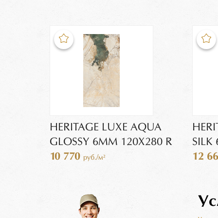
HERITAGE LUXE AQUA
HERI
GLOSSY 6MM 120X280 R
SILK
10 770
12 6
руб./м²
Ус