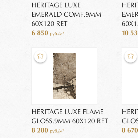
HERITAGE LUXE
HERI
EMERALD COMF.9MM
EME
60X120 RET
60X1
6 850
10 5
руб./м²
HERITAGE LUXE FLAME
HERI
GLOSS.9MM 60X120 RET
GLOS
8 280
8 67
руб./м²