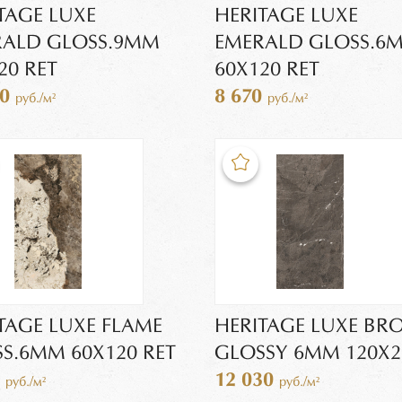
TAGE LUXE
HERITAGE LUXE
RALD GLOSS.9MM
EMERALD GLOSS.6
20 RET
60X120 RET
30
8 670
руб./м²
руб./м²
TAGE LUXE FLAME
HERITAGE LUXE B
S.6MM 60X120 RET
GLOSSY 6MM 120X2
0
12 030
руб./м²
руб./м²