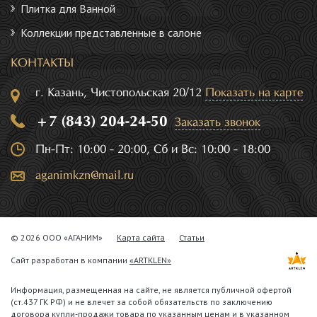
Плитка для Ванной
Коллекции представленные в салоне
КОНТАКТЫ
г. Казань, Чистопольская 20/12
Показать на карте
+7 (843) 204-24-50
Заказать звонок
Пн-Пт: 10:00 - 20:00, Сб и Вс: 10:00 - 18:00
aganimkzn@mail.ru
© 2026 ООО «АГАНИМ»
Карта сайта
Статьи
Сайт разработан в компании
«ARTKLEN»
Информация, размещенная на сайте, не является публичной офертой
(ст.437 ГК РФ) и не влечет за собой обязательств по заключению
договора купли-продажи товара по указанным ценам и в указанном