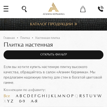
АГАНИМ КЕРАМИКА
КАТАЛОГ ПРОДУКЦИИ
Главная
Плитка
Настенная плитка
Плитка настенная
ОТКРЫТЬ ФИЛЬТР
Если вы хотите купить настенную плитку высокого
качества, обращайтесь в салон «Аганим Керамика». Мы
предлагаем надежную плитку для стен в богатой цветовой
гамме.
Коллекции по алфавиту:
Все
A
B
C
D
E
F
G
H
I
J
K
L
M
N
O
P
Q
R
S
T
U
V
W
X
Y
Z
0-9
А-Я