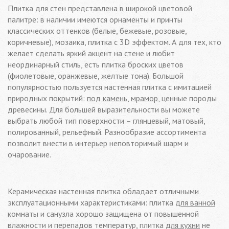
Плитка для стен представлена в широкой цветовой
палитре: в наличии имеются орнаменты и принты
классических оттенков (белые, бежевые, розовые,
коричневые), мозаика, плитка с 3D эффектом. А для тех, кто
желает сделать яркий акцент на стене и любит
неординарный стиль, есть плитка броских цветов
(фиолетовые, оранжевые, желтые тона). Большой
популярностью пользуется настенная плитка с имитацией
природных покрытий:
под камень
,
мрамор
, ценные породы
древесины. Для большей выразительности вы можете
выбрать любой тип поверхности – глянцевый, матовый,
полированный, рельефный. Разнообразие ассортимента
позволит внести в интерьер неповторимый шарм и
очарование.
Керамическая настенная плитка обладает отличными
эксплуатационными характеристиками: плитка
для ванной
комнаты и санузла хорошо защищена от повышенной
влажности и перепадов температур, плитка
для кухни
не